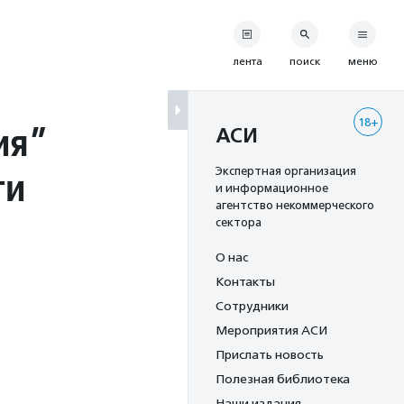
лента
поиск
меню
18+
ия”
АСИ
ги
Экспертная организация
и информационное
агентство некоммерческого
сектора
О нас
Контакты
Сотрудники
Мероприятия АСИ
Прислать новость
Полезная библиотека
Наши издания