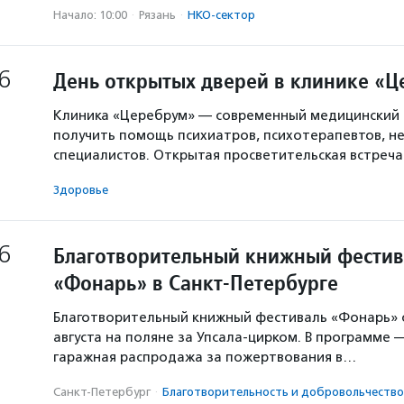
Начало: 10:00
·
Рязань
·
НКО-сектор
6
День открытых дверей в клинике «
Клиника «Церебрум» — современный медицинский 
получить помощь психиатров, психотерапевтов, не
специалистов. Открытая просветительская встреч
Здоровье
6
Благотворительный книжный фестив
«Фонарь» в Санкт-Петербурге
Благотворительный книжный фестиваль «Фонарь» с
августа на поляне за Упсала-цирком. В программе 
гаражная распродажа за пожертвования в…
Санкт-Петербург
·
Благотвори­тель­ность и доброволь­чест­во