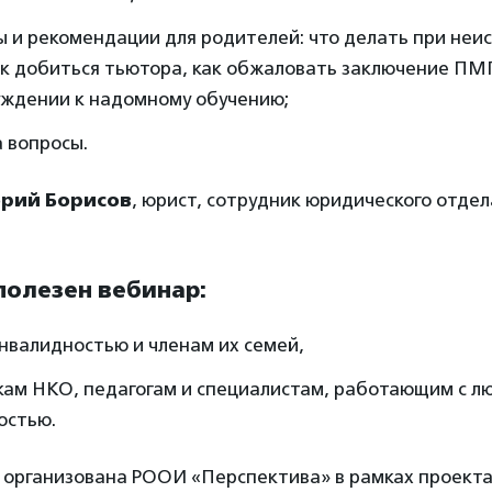
 и рекомендации для родителей: что делать при неи
к добиться тьютора, как обжаловать заключение ПМП
уждении к надомному обучению;
 вопросы.
орий Борисов
, юрист, сотрудник юридического отде
полезен вебинар:
нвалидностью и членам их семей,
кам НКО, педагогам и специалистам, работающим с л
остью.
 организована РООИ «Перспектива» в рамках проекта