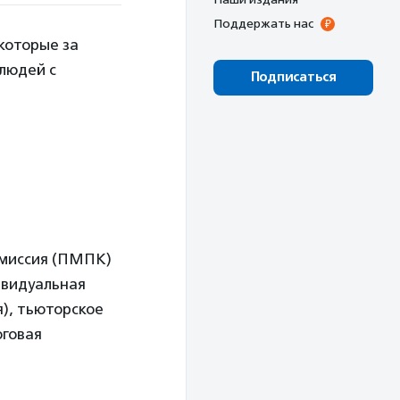
Поддержать нас
которые за
людей с
Подписаться
омиссия (ПМПК)
ивидуальная
), тьюторское
оговая