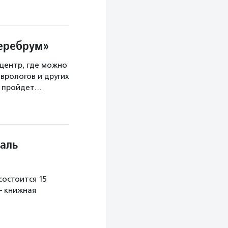
Церебрум»
центр, где можно
врологов и других
а пройдет…
аль
остоится 15
— книжная