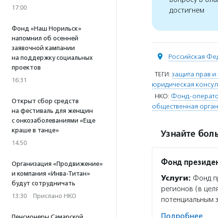
17:00
достигнем
Фонд «Наш Норильск»
напомнил об осенней
заявочной кампании
Российская Фе
на поддержку социальных
проектов
ТЕГИ:
защита прав и
16:31
юридическая консул
НКО:
Фонд-оператор
Открыт сбор средств
общественная орган
на фестиваль для женщин
с онкозаболеваниями «Еще
краше в танце»
Узнайте боль
14:50
Фонд президен
Организация «Продвижение»
и компания «Инва-Титан»
Услуги:
Фонд пр
будут сотрудничать
регионов (в цел
13:30
·
Прислано НКО
потенциальным 
Подробнее
Пенсионеры Самарской