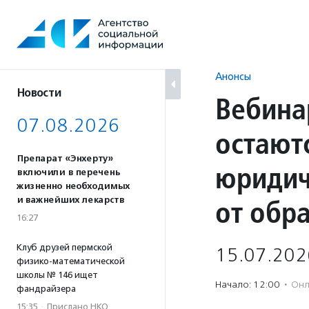
Перейти
к
содержанию
Анонсы
Новости
Вебина
07.08.2026
остаютс
Препарат «Энхерту»
юридич
включили в перечень
жизненно необходимых
от обр
и важнейших лекарств
16:27
Клуб друзей пермской
15.07.202
физико-математической
школы № 146 ищет
Начало: 12:00
·
Онл
фандрайзера
15:35
·
Прислано НКО