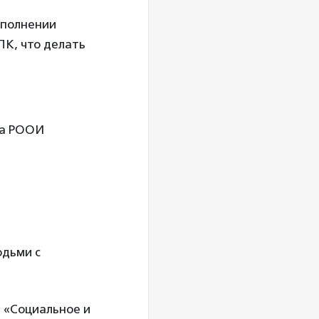
сполнении
К, что делать
ла РООИ
юдьми с
 «Социальное и