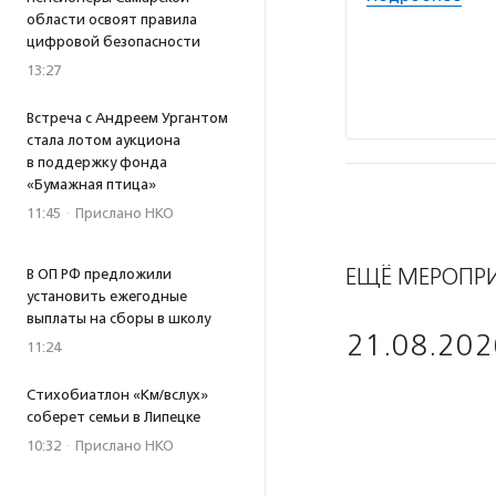
области освоят правила
цифровой безопасности
13:27
Встреча с Андреем Ургантом
стала лотом аукциона
в поддержку фонда
«Бумажная птица»
11:45
·
Прислано НКО
ЕЩЁ МЕРОПР
В ОП РФ предложили
установить ежегодные
выплаты на сборы в школу
21.08.202
11:24
Стихобиатлон «Км/вслух»
соберет семьи в Липецке
10:32
·
Прислано НКО