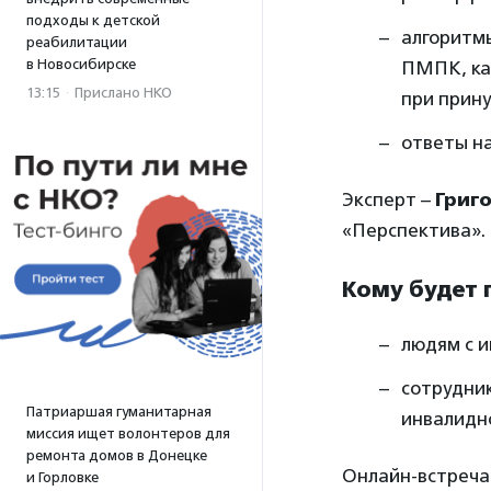
подходы к детской
алгоритмы
реабилитации
в Новосибирске
ПМПК, ка
13:15
·
Прислано НКО
при прин
ответы на
Эксперт –
Григ
«Перспектива».
Кому будет 
людям с и
сотрудни
Патриаршая гуманитарная
инвалидн
миссия ищет волонтеров для
ремонта домов в Донецке
Онлайн-встреча
и Горловке