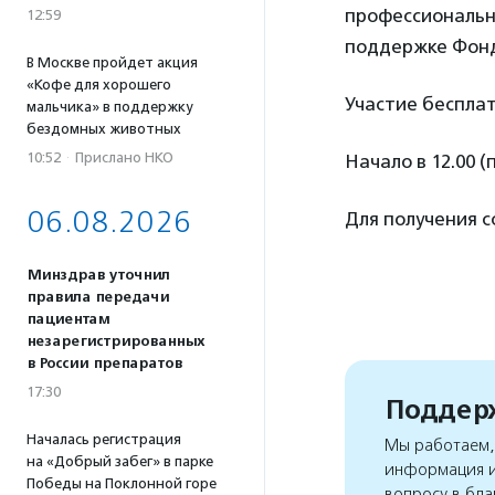
профессиональн
12:59
поддержке Фонд
В Москве пройдет акция
«Кофе для хорошего
Участие бесплат
мальчика» в поддержку
бездомных животных
10:52
·
Прислано НКО
Начало в 12.00 (
06.08.2026
Для получения 
Минздрав уточнил
правила передачи
пациентам
незарегистрированных
в России препаратов
17:30
Поддерж
Началась регистрация
Мы работаем, 
на «Добрый забег» в парке
информация и
Победы на Поклонной горе
вопросу в бла