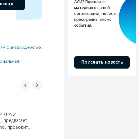
АСИ? Пришлите
 вклад
материал о вашей
организации, новость,
пресс-релиз, анонс
события.
ям с инвалидностью
,
иональная
Прислать новость
РООИ «Перспектива»
и среди
Услуги:
РООИ «Перспектива» помогает взрослы
, предлагает
а детям и подросткам с инвалидностью найти 
ию, проводит…
инклюзивное образование, проводит образова
реализует…