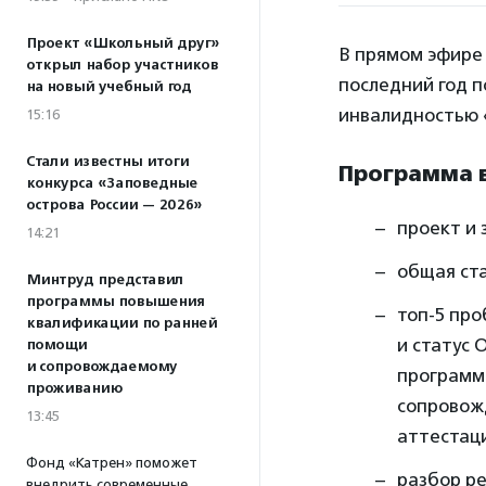
Проект «Школьный друг»
В прямом эфире 
открыл набор участников
последний год 
на новый учебный год
инвалидностью 
15:16
Стали известны итоги
Программа 
конкурса «Заповедные
острова России — 2026»
проект и 
14:21
общая ст
Минтруд представил
программы повышения
топ-5 про
квалификации по ранней
и статус 
помощи
и сопровождаемому
программа
проживанию
сопровож
13:45
аттестаци
Фонд «Катрен» поможет
разбор ре
внедрить современные