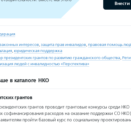
Внести
дерация
 законных интересов
,
защита прав инвалидов
,
правовая помощь люд
ьтация
,
юридическая поддержка
 президентских грантов по развитию гражданского общества
,
Рег
изация людей с инвалидностью «Перспектива»
ше в каталоге НКО
тских грантов
езидентских грантов проводит грантовые конкурсы среди НКО 
ях софинансирования расходов на оказание поддержки СО НКО)
заявителям пройти базовый курс по социальному проектирован