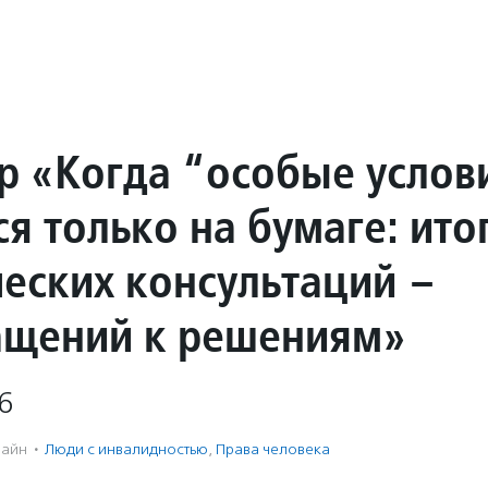
р «Когда “особые услов
я только на бумаге: ито
еских консультаций –
ащений к решениям»
6
айн
·
Люди с инвалидностью
,
Права человека