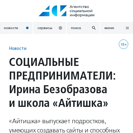
Перейти
к
содержанию
новости
сервисы
поиск
меню
18+
Новости
СОЦИАЛЬНЫЕ
ПРЕДПРИНИМАТЕЛИ:
Ирина Безобразова
и школа «Айтишка»
«Айтишка» выпускает подростков,
умеющих создавать сайты и способных