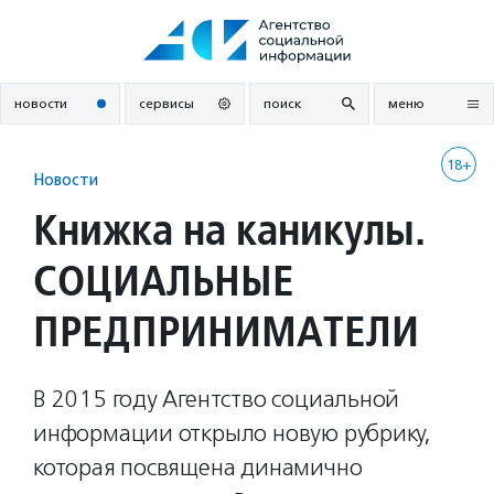
Перейти
к
содержанию
новости
сервисы
поиск
меню
18+
Новости
Книжка на каникулы.
СОЦИАЛЬНЫЕ
ПРЕДПРИНИМАТЕЛИ
В 2015 году Агентство социальной
информации открыло новую рубрику,
которая посвящена динамично