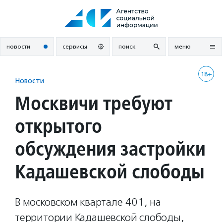
Перейти
к
содержанию
новости
сервисы
поиск
меню
18+
Новости
Москвичи требуют
открытого
обсуждения застройки
Кадашевской слободы
В московском квартале 401, на
территории Кадашевской слободы,