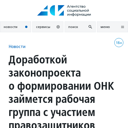
Перейти
к
содержанию
новости
сервисы
поиск
меню
18+
Новости
Доработкой
законопроекта
о формировании ОНК
займется рабочая
группа с участием
правозащитников