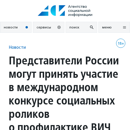
Перейти
к
содержанию
новости
сервисы
поиск
меню
18+
Новости
Представители России
могут принять участие
в международном
конкурсе социальных
роликов
о профилактике ВИЧ