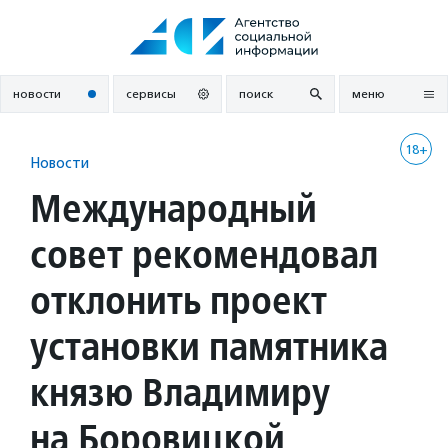
Перейти
к
содержанию
новости
сервисы
поиск
меню
18+
Новости
Международный
совет рекомендовал
отклонить проект
установки памятника
князю Владимиру
на Боровицкой