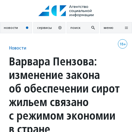
Перейти
к
содержанию
новости
сервисы
поиск
меню
18+
Новости
Варвара Пензова:
изменение закона
об обеспечении сирот
жильем связано
с режимом экономии
в стране