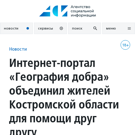
Перейти
к
содержанию
новости
сервисы
поиск
меню
18+
Новости
Интернет-портал
«География добра»
объединил жителей
Костромской области
для помощи друг
другу