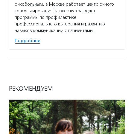
онкобольным, в Москве работает центр очного
тяжелы
консультирования. Также служба ведет
развит
программы по профилактике
напрок
профессионального выгорания и развитию
детей в
навыков коммуникации с пациентами…
Подро
Подробнее
РЕКОМЕНДУЕМ