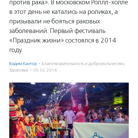
против рака». В московском Роллл-холле
в этот день не катались на роликах, а
призывали не бояться раковых
заболеваний. Первый фестиваль
«Праздник жизни» состоялся в 2014
году.
Вадим Кантор
·
Благотвори­тель­ность и доброволь­чест­во
,
Здоровье
·
05.02.2016