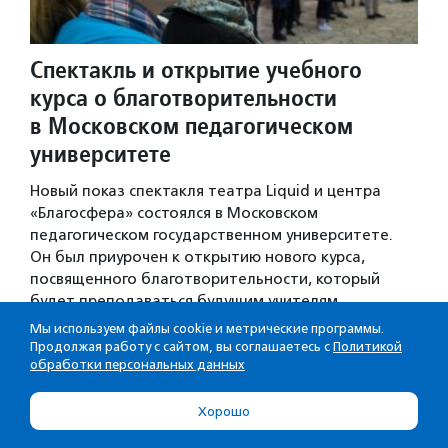
Спектакль и открытие учебного
курса о благотворительности
в Московском педагогическом
университете
Новый показ спектакля театра Liquid и центра
«Благосфера» состоялся в Московском
педагогическом государственном университете.
Он был приурочен к открытию нового курса,
посвященного благотворительности, который
будет преподаваться будущим учителям…
Новости
·
22.09.2016
Мы используем файлы cookie и метрические программы.
Продолжая работу с сайтом, вы соглашаетесь с
Политикой
обработки персональных данных
1
2
3
Хорошо