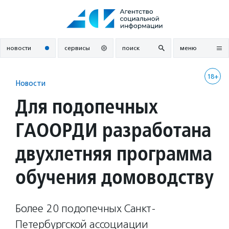
Перейти
к
содержанию
новости
сервисы
поиск
меню
18+
Новости
Для подопечных
ГАООРДИ разработана
двухлетняя программа
обучения домоводству
Более 20 подопечных Санкт-
Петербургской ассоциации