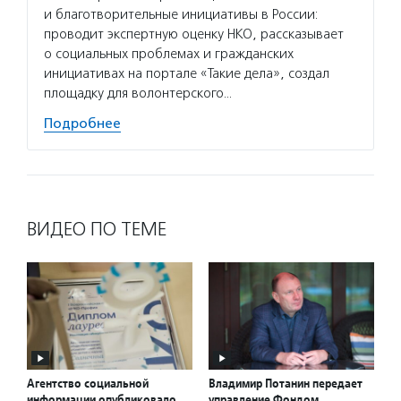
и благотворительные инициативы в России:
органи
проводит экспертную оценку НКО, рассказывает
дискус
о социальных проблемах и гражданских
обмена
инициативах на портале «Такие дела», создал
социал
площадку для волонтерского…
прозра
Подробнее
Подро
ВИДЕО ПО ТЕМЕ
Агентство социальной
Владимир Потанин передает
информации опубликовало
управление Фондом