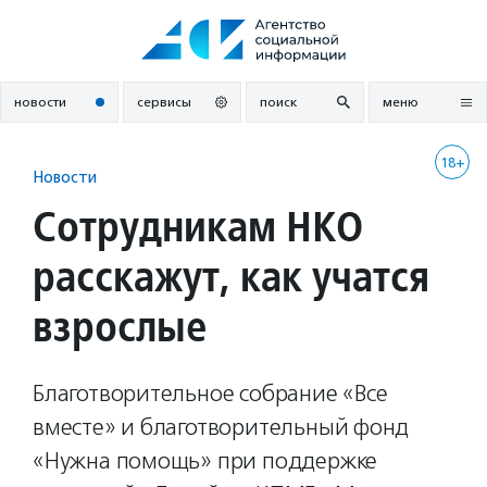
Перейти
к
содержанию
новости
сервисы
поиск
меню
18+
Новости
Сотрудникам НКО
расскажут, как учатся
взрослые
Благотворительное cобрание «Все
вместе» и благотворительный фонд
«Нужна помощь» при поддержке