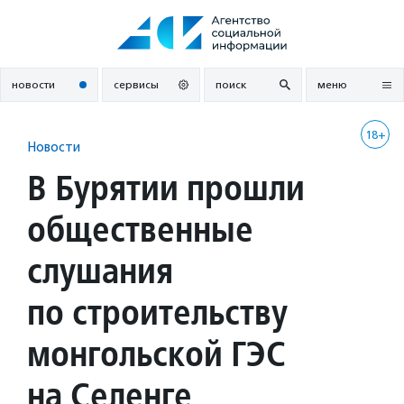
Перейти
к
содержанию
новости
сервисы
поиск
меню
18+
Новости
В Бурятии прошли
общественные
слушания
по строительству
монгольской ГЭС
на Селенге