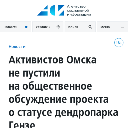
Перейти
к
содержанию
новости
сервисы
поиск
меню
18+
Новости
Активистов Омска
не пустили
на общественное
обсуждение проекта
о статусе дендропарка
Гензе