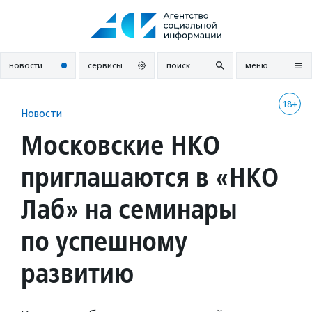
Перейти
к
содержанию
новости
сервисы
поиск
меню
18+
Новости
Московские НКО
приглашаются в «НКО
Лаб» на семинары
по успешному
развитию