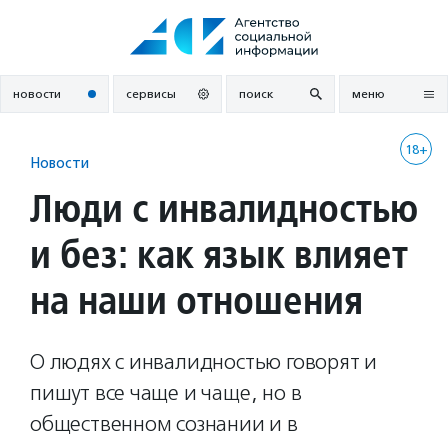
Перейти
к
содержанию
новости
сервисы
поиск
меню
18+
Новости
Люди с инвалидностью
и без: как язык влияет
на наши отношения
О людях с инвалидностью говорят и
пишут все чаще и чаще, но в
общественном сознании и в