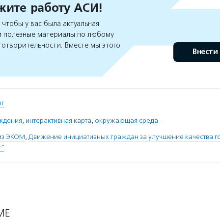
ите работу АСИ!
чтобы у вас была актуальная
 полезные материалы по любому
готворительности. Вместе мы этого
Внести
рг
ждения
,
интерактивная карта
,
окружающая среда
из ЭКОМ
,
Движение инициативных граждан за улучшение качества г
г"
МЕ