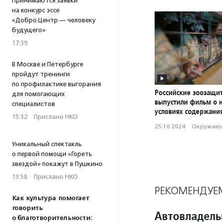
Принимаются заявки
на конкурс эссе
«Добро.Центр — человеку
будущего»
17:39
В Москве и Петербурге
пройдут тренинги
по профилактике выгорания
Российские зоозащи
для помогающих
выпустили фильм о 
специалистов
условиях содержани
15:32
·
Прислано НКО
25.10.2024
·
Окружающ
Уникальный спектакль
о первой помощи «Гореть
звездой» покажут в Пушкино
13:58
·
Прислано НКО
РЕКОМЕНДУЕ
Как культура помогает
говорить
Автовладель
о благотворительности: