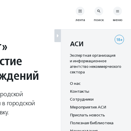
лента
поиск
меню
18+
г»
АСИ
стие
Экспертная организация
и информационное
агентство некоммерческого
аждений
сектора
О нас
Контакты
ородской
Сотрудники
 в городской
Мероприятия АСИ
ку.
Прислать новость
Полезная библиотека
Наши издания