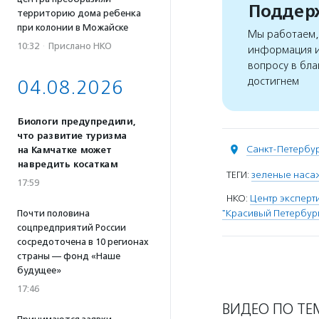
Поддерж
территорию дома ребенка
при колонии в Можайске
Мы работаем, 
10:32
·
Прислано НКО
информация и
вопросу в бла
достигнем
04.08.2026
Биологи предупредили,
что развитие туризма
Санкт-Петербу
на Камчатке может
навредить косаткам
ТЕГИ:
зеленые наса
17:59
НКО:
Центр эксперт
"Красивый Петербур
Почти половина
соцпредприятий России
сосредоточена в 10 регионах
страны — фонд «Наше
будущее»
17:46
ВИДЕО ПО ТЕ