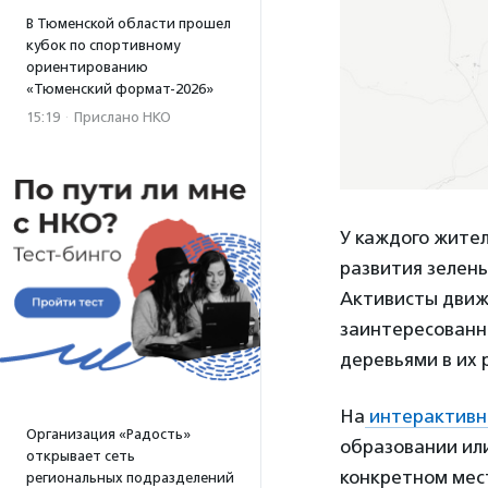
В Тюменской области прошел
кубок по спортивному
ориентированию
«Тюменский формат-2026»
15:19
·
Прислано НКО
У каждого жител
развития зелены
Активисты движ
заинтересованны
деревьями в их 
На
интерактивн
Организация «Радость»
образовании или
открывает сеть
конкретном мест
региональных подразделений