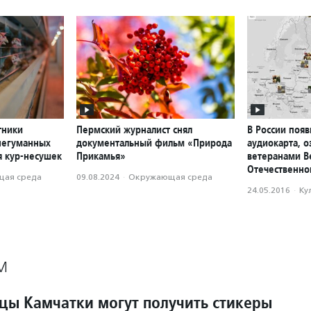
тники
Пермский журналист снял
В России появ
негуманных
документальный фильм «Природа
аудиокарта, о
я кур-несушек
Прикамья»
ветеранами В
Отечественно
ая среда
09.08.2024
·
Окружающая среда
24.05.2016
·
Ку
М
цы Камчатки могут получить стикеры