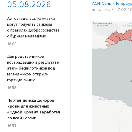
05.08.2026
АСИ-Санкт-Петербу
человека
·
17.02.2
Автовладельцы Камчатки
могут получить стикеры
о правилах добрососедства
с бурыми медведями
18:02
Для родственников
пострадавших в результате
атаки беспилотников под
Геленджиком открыли
горячую линию
16:58
Портал поиска доноров
крови для животных
«Одной Крови» заработал
по всей России
16:53