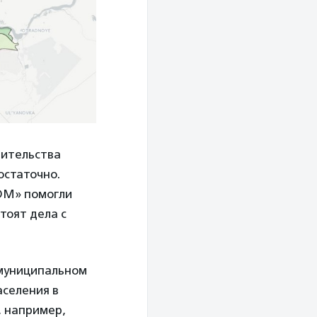
вительства
остаточно.
ОМ» помогли
тоят дела с
 муниципальном
аселения в
, например,