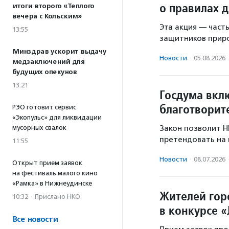
о правилах 
итоги второго «Теплого
вечера с Кольским»
Эта акция — част
13:55
защитников прир
Минздрав ускорит выдачу
Новости
·
05.08.2026
медзаключений для
будущих опекунов
13:21
Госдума вкл
благотворит
РЭО готовит сервис
«Экопульс» для ликвидации
мусорных свалок
Закон позволит Н
претендовать на 
11:55
Новости
·
08.07.2026
Открыт прием заявок
на фестиваль малого кино
«Рамка» в Нижнеудинске
Жителей гор
10:32
·
Прислано НКО
в конкурсе 
Все новости