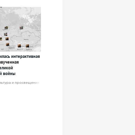
илась интерактивная
звученная
еликой
й войны
льтура и просвещение