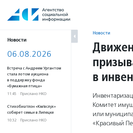
Перейти
к
содержанию
Новости
Новости
Движен
06.08.2026
призыв
Встреча с Андреем Ургантом
в инве
стала лотом аукциона
в поддержку фонда
«Бумажная птица»
11:45
·
Прислано НКО
Инвентаризац
Комитет имущ
Стихобиатлон «Км/вслух»
соберет семьи в Липецке
или муниципа
10:32
·
Прислано НКО
«Красивый Пет