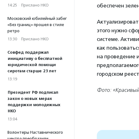
обеспечен зеле
14:25
·
Прислано НКО
Московский юбилейный забег
Актуализироват
«Без границ» прошел в стиле
этого нужно сф
ретро
системе. Актив
13:30
·
Прислано НКО
как пользоватьс
Совфед поддержал
на проведение и
инициативу о бесплатной
предполагаемого
юридической помощи
сиротам старше 23 лет
городском реест
13:19
Фото: «Красивый
Президент РФ подписал
закон о новых мерах
поддержки молодежных
НКО
13:04
Волонтеры Наставнического
центра преобразили