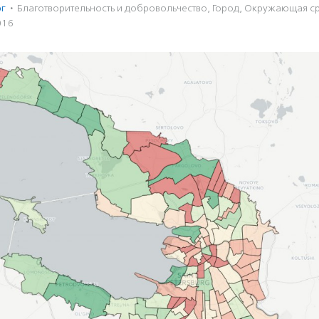
рг
·
Благотвори­тель­ность и доброволь­чест­во
,
Город
,
Окружающая с
016