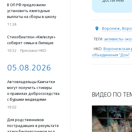
достигнем
В ОП РФ предложили
установить ежегодные
выплаты на сборы в школу
11:24
Воронеж
,
Воро
Стихобиатлон «Км/вслух»
ТЕГИ:
активисты-эк
соберет семьи в Липецке
НКО:
Воронежская р
10:32
·
Прислано НКО
объединения "Дон"
05.08.2026
Автовладельцы Камчатки
могут получить стикеры
ВИДЕО ПО ТЕ
о правилах добрососедства
с бурыми медведями
18:02
Для родственников
пострадавших в результате
атаки беспилотников под