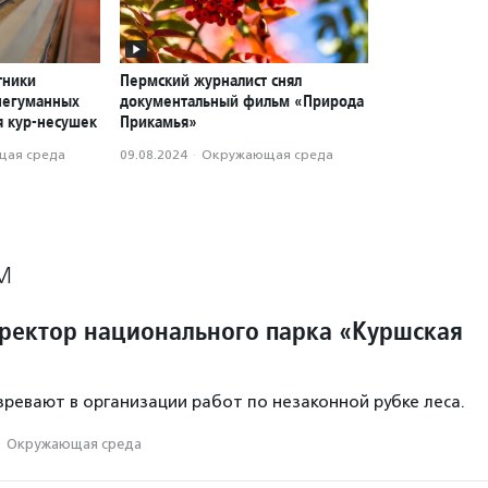
тники
Пермский журналист снял
негуманных
документальный фильм «Природа
я кур-несушек
Прикамья»
ая среда
09.08.2024
·
Окружающая среда
М
ректор национального парка «Куршская
евают в организации работ по незаконной рубке леса.
·
Окружающая среда