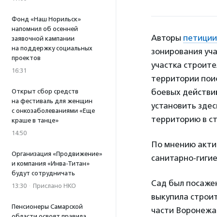
Фонд «Наш Норильск»
напомнил об осенней
Авторы
петиции
заявочной кампании
на поддержку социальных
зонирования уча
проектов
участка строит
16:31
территории поис
боевых действи
Открыт сбор средств
на фестиваль для женщин
установить зде
с онкозаболеваниями «Еще
территорию в ст
краше в танце»
14:50
По мнению акти
Организация «Продвижение»
санитарно-гигие
и компания «Инва-Титан»
будут сотрудничать
Сад был посажен 
13:30
·
Прислано НКО
выкупила строи
Пенсионеры Самарской
части Воронежа 
области освоят правила