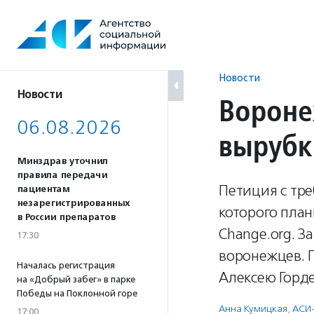
Перейти
к
содержанию
Новости
Новости
Вороне
06.08.2026
вырубк
Минздрав уточнил
правила передачи
Петиция с тр
пациентам
незарегистрированных
которого план
в России препаратов
Change.org. 
17:30
воронежцев. 
Началась регистрация
Алексею Горде
на «Добрый забег» в парке
Победы на Поклонной горе
Анна Кумицкая
,
АСИ
17:00