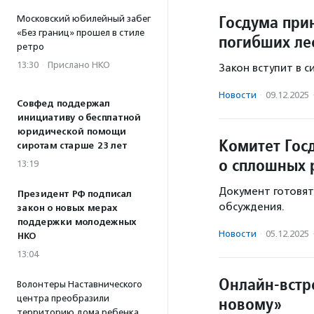
Госдума при
Московский юбилейный забег
«Без границ» прошел в стиле
погибших ле
ретро
13:30
·
Прислано НКО
Закон вступит в си
Новости
·
09.12.2025
Совфед поддержал
инициативу о бесплатной
юридической помощи
Комитет Гос
сиротам старше 23 лет
о сплошных 
13:19
Документ готовят
Президент РФ подписал
обсуждения.
закон о новых мерах
поддержки молодежных
Новости
·
05.12.2025
НКО
13:04
Онлайн-встр
Волонтеры Наставнического
центра преобразили
новому»
территорию дома ребенка