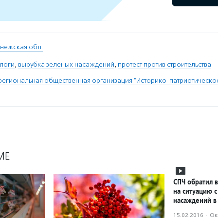
нежская обл.
ологи
,
вырубка зеленых насаждений
,
протест против строительства
егиональная общественная организация "Историко-патриотическо
МЕ
СПЧ обратил 
на ситуацию 
насаждений в
15.02.2016
·
Ок