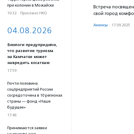
при колонии в Можайске
Встреча посвящена
10:32
·
Прислано НКО
свой город комфо
Анонсы
·
17.09.2025
·
04.08.2026
Биологи предупредили,
что развитие туризма
на Камчатке может
навредить косаткам
17:59
Почти половина
соцпредприятий России
сосредоточена в 10 регионах
страны — фонд «Наше
будущее»
17:46
Принимаются заявки
на конкурс эссе