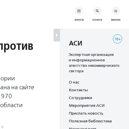
лента
поиск
меню
18+
против
АСИ
Экспертная организация
и информационное
агентство некоммерческого
сектора
тории
О нас
ана на сайте
Контакты
1970
Сотрудники
 области
Мероприятия АСИ
Прислать новость
Полезная библиотека
16
Наши издания