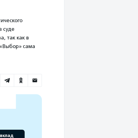
тического
в суде
, так как в
 «Выбор» сама
 вклад