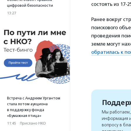
состоять из 17-
цифровой безопасности
13:27
Ранее вокруг ст
поискового объе
проведения поис
земле могут на
обратилась к п
Встреча с Андреем Ургантом
Поддерж
стала лотом аукциона
в поддержку фонда
Мы работаем, 
«Бумажная птица»
информация и
11:45
·
Прислано НКО
вопросу в бла