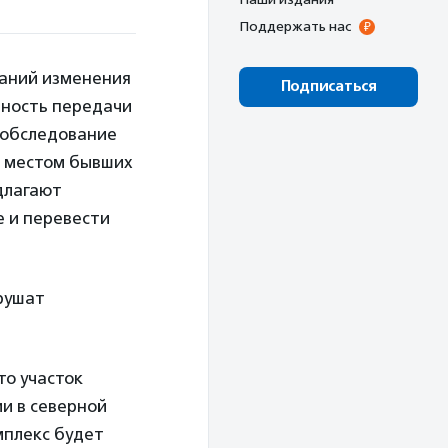
Поддержать нас
ваний изменения
Подписаться
онность передачи
 обследование
я местом бывших
длагают
е и перевести
рушат
то участок
и в северной
мплекс будет