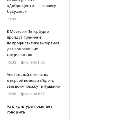
«Добро.Центр — человеку
будущего»
17:39
В Москве и Петербурге
пройдут тренинги
по профилактике выгорания
для помогающих
специалистов
15:32
·
Прислано НКО
Уникальный спектакль
о первой помощи «Гореть
звездой» покажут в Пушкино
13:58
·
Прислано НКО
Как культура помогает
говорить
о благотворительности:
итоги второго «Теплого
вечера с Кольским»