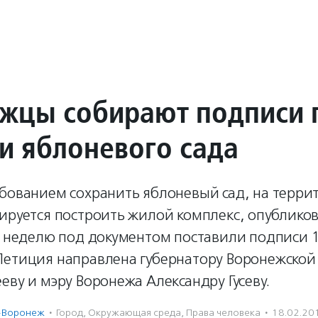
жцы собирают подписи 
и яблоневого сада
ебованием сохранить яблоневый сад, на терри
ируется построить жилой комплекс, опубликов
За неделю под документом поставили подписи 
Петиция направлена губернатору Воронежской
еву и мэру Воронежа Александру Гусеву.
-Воронеж
·
Город
,
Окружающая среда
,
Права человека
·
18.02.20