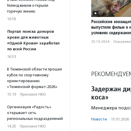
Геленджиком открыли
горячую линию
16:58
Российские зоозащи
выпустили фильм о 
Портал поиска доноров
условиях содержани
крови для животных
25.10.2024
·
Окружающ
«Одной Крови» заработал
по всей России
16:53
В Тюменской области прошел
РЕКОМЕНДУЕ
кубок по спортивному
ориентированию
Задержан ди
«Тюменский формат-2026»
15:19
·
Прислано НКО
коса»
Организация «Радость»
Менеджера подозр
открывает сеть
региональных подразделений
Новости
·
15.01.2026
14:25
·
Прислано НКО