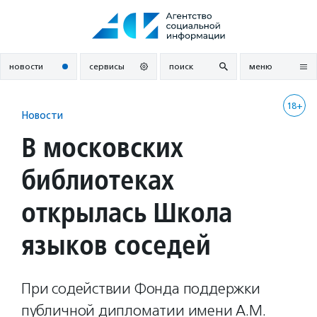
Перейти
к
содержанию
новости
сервисы
поиск
меню
18+
Новости
В московских
библиотеках
открылась Школа
языков соседей
При содействии Фонда поддержки
публичной дипломатии имени А.М.