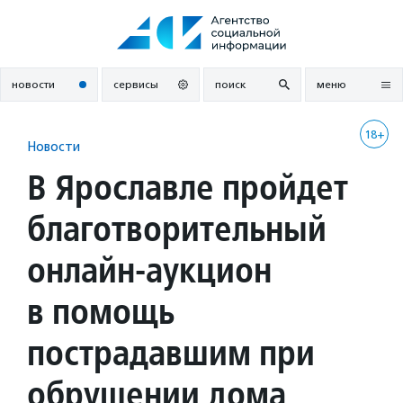
Перейти
к
содержанию
новости
сервисы
поиск
меню
18+
Новости
В Ярославле пройдет
благотворительный
онлайн-аукцион
в помощь
пострадавшим при
обрушении дома