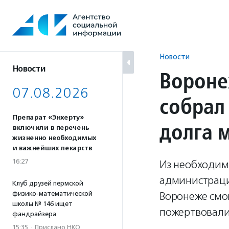
Перейти
к
содержанию
Новости
Новости
Вороне
07.08.2026
собрал
Препарат «Энхерту»
долга 
включили в перечень
жизненно необходимых
и важнейших лекарств
16:27
Из необходим
администраци
Клуб друзей пермской
физико-математической
Воронеже смог
школы № 146 ищет
пожертвовали 
фандрайзера
15:35
·
Прислано НКО