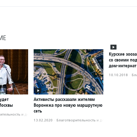
МЕ
Курские зооз
со своими по
дом-интернат
10.10.2018
·
Бл
удет
Активисты рассказали жителям
Москвы
Воронежа про новую маршрутную
сеть
­тель­ность и доброволь­чест­во
13.02.2020
·
Благотвори­тель­ность и доброволь­чест­во