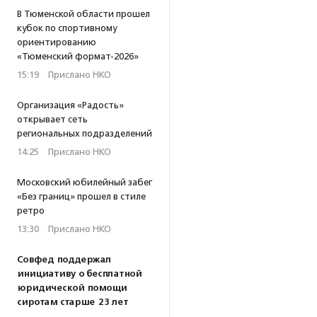
В Тюменской области прошел
кубок по спортивному
ориентированию
«Тюменский формат-2026»
15:19
·
Прислано НКО
Организация «Радость»
открывает сеть
региональных подразделений
14:25
·
Прислано НКО
Московский юбилейный забег
«Без границ» прошел в стиле
ретро
13:30
·
Прислано НКО
Совфед поддержал
инициативу о бесплатной
юридической помощи
сиротам старше 23 лет