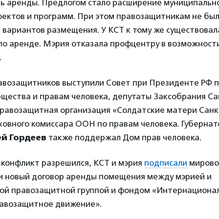
ть аренды. Предлогом стало расширение муниципальн
ектов и программ. При этом правозащитникам не бы
 вариантов размещения. У КСТ к тому же существовал
по аренде. Мэрия отказала профцентру в возможност
.
авозащитников выступили Совет при Президенте РФ 
бщества и правам человека, депутаты Заксобрания Са
равозащитная организация «Солдатские матери Санк
ховного комиссара ООН по правам человека. Губерна
й Гордеев
также поддержал Дом прав человека.
 конфликт разрешился, КСТ и мэрия
подписали
мирово
 и новый договор аренды помещения между мэрией и
й правозащитной группой и фондом «Интернациона
авозащитное движение».