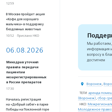
12:59
В Москве пройдет акция
«Кофе для хорошего
мальчика» в поддержку
бездомных животных
Поддерж
10:52
·
Прислано НКО
Мы работаем, 
06.08.2026
информация и
вопросу в бла
достигнем
Минздрав уточнил
правила передачи
пациентам
незарегистрированных
в России препаратов
Воронеж
,
Воро
17:30
ТЕГИ:
аренда помещ
(Воронеж)
,
сбор сре
Началась регистрация
НКО:
Межрегиональ
на «Добрый забег» в парке
Молодежное право
Победы на Поклонной горе