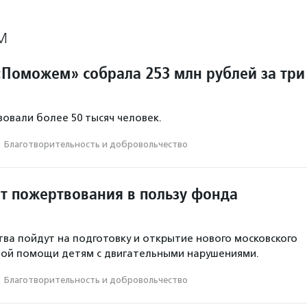
М
Поможем» собрала 253 млн рублей за три
овали более 50 тысяч человек.
·
Благотвори­тель­ность и доброволь­чест­во
ит пожертвования в пользу фонда
ва пойдут на подготовку и открытие нового московского
ной помощи детям с двигательными нарушениями.
·
Благотвори­тель­ность и доброволь­чест­во