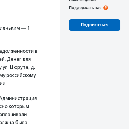
Поддержать нас
Подписаться
аленьким — 1
 задолженности в
ей. Денег для
ул. Цюрупа, д.
му российскому
ии.
. Администрация
асно которым
 оплачивали
должна была