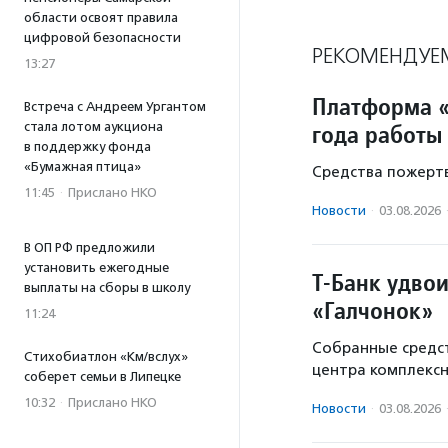
области освоят правила
цифровой безопасности
РЕКОМЕНДУЕ
13:27
Платформа «
Встреча с Андреем Ургантом
стала лотом аукциона
года работы
в поддержку фонда
«Бумажная птица»
Средства пожертв
11:45
·
Прислано НКО
Новости
·
03.08.2026
В ОП РФ предложили
установить ежегодные
Т-Банк удво
выплаты на сборы в школу
«Галчонок»
11:24
Собранные средст
Стихобиатлон «Км/вслух»
центра комплекс
соберет семьи в Липецке
10:32
·
Прислано НКО
Новости
·
03.08.2026