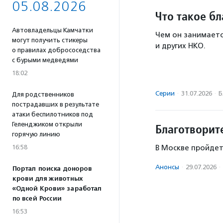
05.08.2026
Что такое б
Автовладельцы Камчатки
Чем он занимаетс
могут получить стикеры
и других НКО.
о правилах добрососедства
с бурыми медведями
18:02
Серии
·
31.07.2026
·
Б
Для родственников
пострадавших в результате
атаки беспилотников под
Геленджиком открыли
Благотворит
горячую линию
В Москве пройдет
16:58
Анонсы
·
29.07.2026
·
Портал поиска доноров
крови для животных
«Одной Крови» заработал
по всей России
16:53