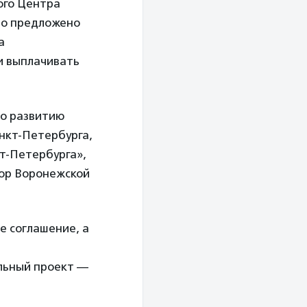
ого Центра
ло предложено
а
и выплачивать
по развитию
нкт-Петербурга,
т-Петербурга»,
тор Воронежской
е соглашение, а
льный проект —