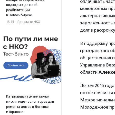
оплачивать час
подходы к детской
молодежных про
реабилитации
в Новосибирске
альтернативных
13:15
·
Прислано НКО
задолженность 
долг в рассрочку
В поддержку пр
гражданского о
общественная п
Управление Вер
области
Алексе
Летом 2015 года
позже появился
Патриаршая гуманитарная
Межрегионально
миссия ищет волонтеров для
Молодежное пр
ремонта домов в Донецке
и Горловке