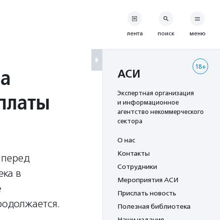
лента
поиск
меню
18+
ка
АСИ
платы
Экспертная организация
и информационное
агентство некоммерческого
сектора
О нас
Контакты
 перед
Сотрудники
ека в
Мероприятия АСИ
е
Прислать новость
родолжается.
Полезная библиотека
Наши издания