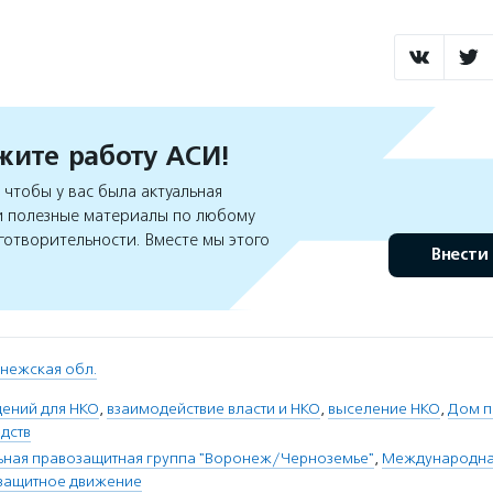
ите работу АСИ!
чтобы у вас была актуальная
 полезные материалы по любому
готворительности. Вместе мы этого
Внести
нежская обл.
ений для НКО
,
взаимодействие власти и НКО
,
выселение НКО
,
Дом п
дств
ная правозащитная группа "Воронеж/Черноземье"
,
Международная
защитное движение