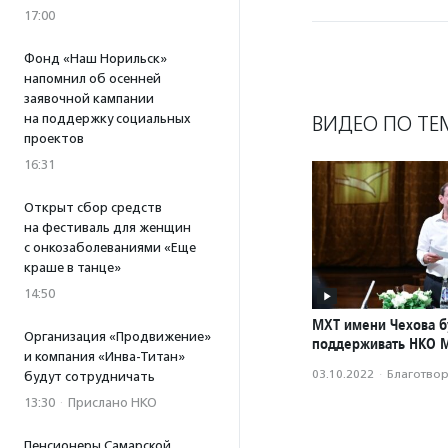
17:00
Фонд «Наш Норильск»
напомнил об осенней
заявочной кампании
на поддержку социальных
ВИДЕО ПО ТЕ
проектов
16:31
Открыт сбор средств
на фестиваль для женщин
с онкозаболеваниями «Еще
краше в танце»
14:50
МХТ имени Чехова б
Организация «Продвижение»
поддерживать НКО 
и компания «Инва-Титан»
03.10.2022
·
Благотвори
будут сотрудничать
13:30
·
Прислано НКО
Пенсионеры Самарской