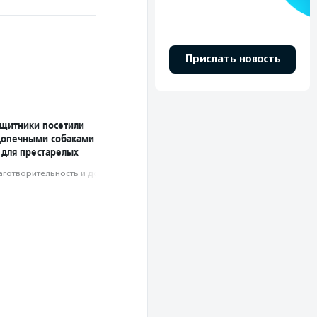
Прислать новость
ащитники посетили
допечными собаками
 для престарелых
аготвори­тель­ность и доброволь­чест­во