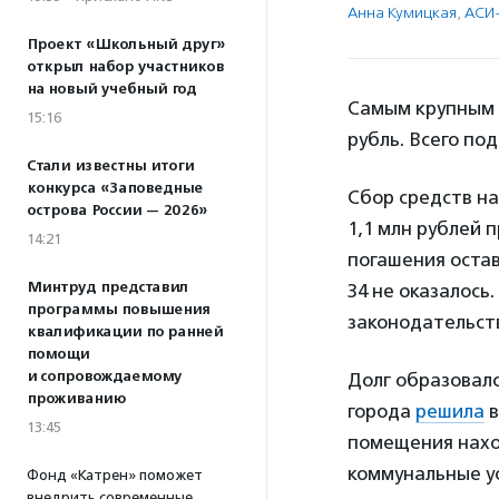
Анна Кумицкая
,
АСИ
Проект «Школьный друг»
открыл набор участников
на новый учебный год
Самым крупным 
15:16
рубль. Всего по
Стали известны итоги
конкурса «Заповедные
Сбор средств на
острова России — 2026»
1,1 млн рублей 
14:21
погашения остав
Минтруд представил
34 не оказалось
программы повышения
законодательств
квалификации по ранней
помощи
и сопровождаемому
Долг образовалс
проживанию
города
решила
в
13:45
помещения нахо
коммунальные ус
Фонд «Катрен» поможет
внедрить современные