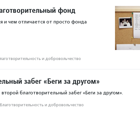
лаготворительный фонд
я и чем отличается от просто фонда
лаготвори­тель­ность и доброволь­чест­во
ельный забег «Беги за другом»
 второй благотворительный забег «Беги за другом».
Благотвори­тель­ность и доброволь­чест­во