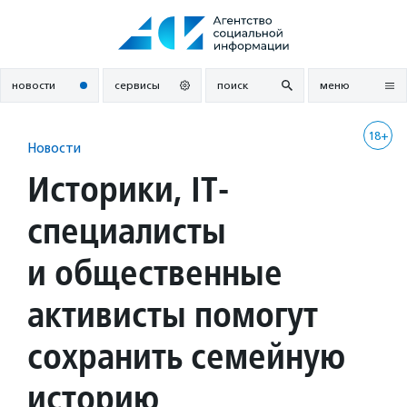
Перейти
к
содержанию
новости
сервисы
поиск
меню
18+
Новости
Историки, IT-
специалисты
и общественные
активисты помогут
сохранить семейную
историю