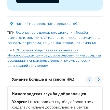
Нижний Новгород
,
Нижегородская обл.
ТЕГИ:
безопасность дорожного движения
,
борьба
с алкоголизмом
,
ВИЧ/СПИД
,
наркотическая зависимость
,
социальная реклама
,
социальная рекламная кампания
НКО:
Областная общественная организация
«Нижегородская служба добровольцев»
,
Нижегородская
ассоциация неправительственных некоммерческих
организаций «Служение»
Узнайте больше в каталоге НКО
Нижегородская служба добровольцев
Служе
Услуги:
Нижегородская служба добровольцев
Услуг
создала локальные добровольческие центры
обучаю