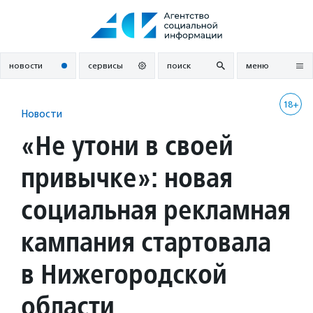
Перейти
к
содержанию
новости
сервисы
поиск
меню
18+
Новости
«Не утони в своей
привычке»: новая
социальная рекламная
кампания стартовала
в Нижегородской
области