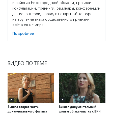
в районах Нижегородской области, проводит
сотруд
консультации, тренинги, семинары, конференции
в парт
для волонтеров, проводит открытый конкурс
Привол
на вручение знака общественного признания
Ассамб
«Меняющие мир».
регион
Подробнее
Подро
ВИДЕО ПО ТЕМЕ
Вышла вторая часть
Вышел документальный
документального фильма
фильм об активистке с ВИЧ