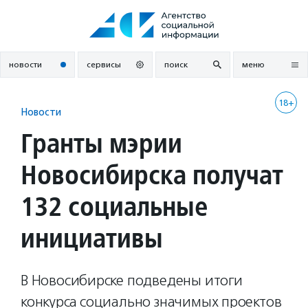
Перейти
к
содержанию
новости
сервисы
поиск
меню
18+
Новости
Гранты мэрии
Новосибирска получат
132 социальные
инициативы
В Новосибирске подведены итоги
конкурса социально значимых проектов