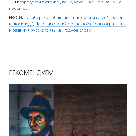
ТЕГИ:
городской активизм
,
конкурс социально значимых
проектов
НКО:
Новосибирская общественная организация "Привет
велосипед!"
,
Новосибирский областной фонд сохранения
и развития русского языка "Родное слово"
РЕКОМЕНДУЕМ