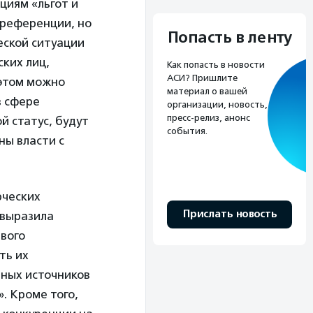
циям «льгот и
преференции, но
Попасть в ленту
еской ситуации
ких лиц,
Как попасть в новости
АСИ? Пришлите
 этом можно
материал о вашей
в сфере
организации, новость,
пресс-релиз, анонс
й статус, будут
события.
ны власти с
рческих
Прислать новость
 выразила
ивого
ть их
вных источников
. Кроме того,