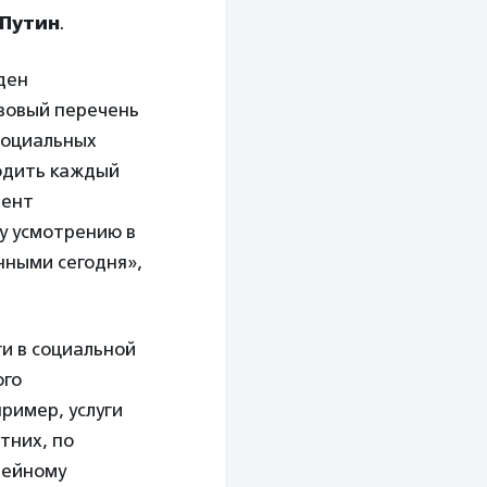
Путин
.
ден
зовый перечень
 социальных
ходить каждый
мент
му усмотрению в
анными сегодня»,
ги в социальной
ого
ример, услуги
тних, по
мейному