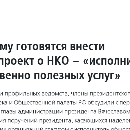
му готовятся внести
проект о НКО – «исполн
венно полезных услуг»
и профильных ведомств, члены президентского
ека и Общественной палаты РФ обсудили с пе
 главы администрации президента Вячеславо
ия поручений президента, касающихся наделе
их организаций статусом «исполнитель общес