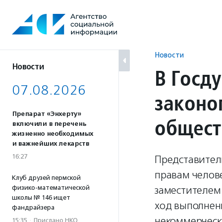
Перейти
к
содержанию
Новости
Новости
В Госду
07.08.2026
законо
Препарат «Энхерту»
общест
включили в перечень
жизненно необходимых
и важнейших лекарств
16:27
Представител
правам челов
Клуб друзей пермской
физико-математической
заместителем
школы № 146 ищет
ход выполнен
фандрайзера
некоммерческ
15:35
·
Прислано НКО