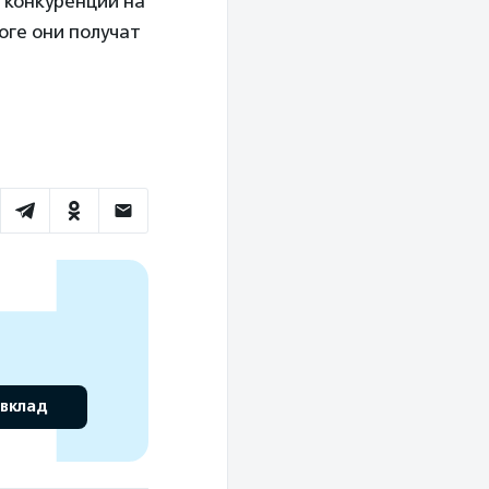
 конкуренции на
тоге они получат
 вклад