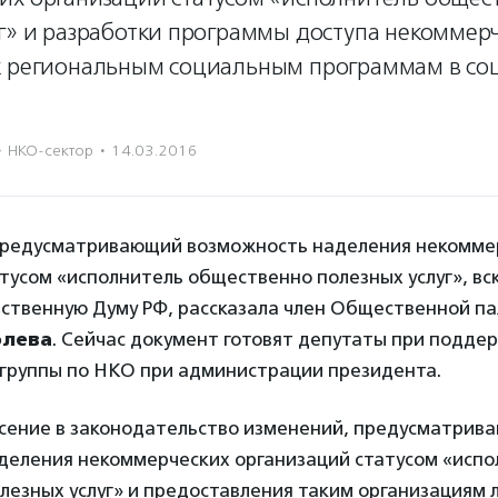
уг» и разработки программы доступа некоммер
к региональным социальным программам в со
·
НКО-сектор
·
14.03.2016
предусматривающий возможность наделения некомме
тусом «исполнитель общественно полезных услуг», вс
рственную Думу РФ, рассказала член Общественной п
олева
. Сейчас документ готовят депутаты при подде
 группы по НКО при администрации президента.
сение в законодательство изменений, предусматрив
деления некоммерческих организаций статусом «испо
езных услуг» и предоставления таким организациям л