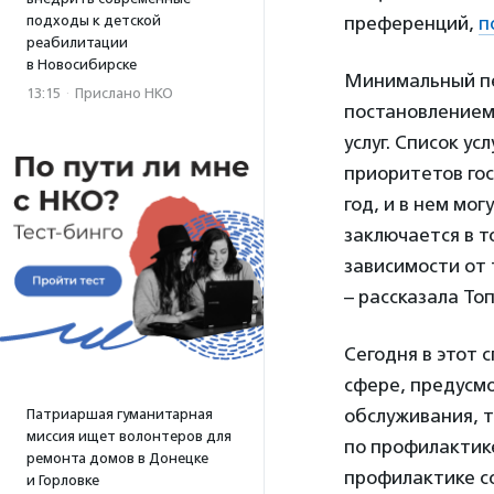
подходы к детской
преференций,
п
реабилитации
в Новосибирске
Минимальный пе
13:15
·
Прислано НКО
постановлением
услуг. Список у
приоритетов гос
год, и в нем мо
заключается в т
зависимости от 
– рассказала То
Сегодня в этот 
сфере, предусм
обслуживания, т
Патриаршая гуманитарная
миссия ищет волонтеров для
по профилактик
ремонта домов в Донецке
профилактике с
и Горловке