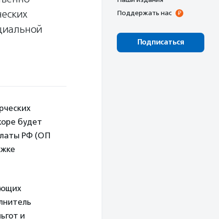
ческих
Поддержать нас
циальной
Подписаться
рческих
коре будет
алаты РФ (ОП
ржке
ающих
лнитель
ьгот и