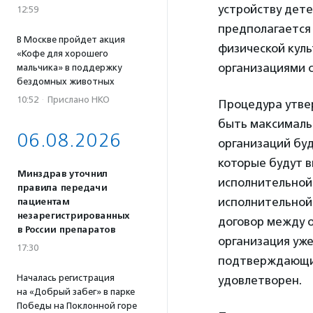
устройству дете
12:59
предполагается 
В Москве пройдет акция
физической куль
«Кофе для хорошего
организациями 
мальчика» в поддержку
бездомных животных
10:52
·
Прислано НКО
Процедура утве
быть максимальн
06.08.2026
организаций бу
которые будут в
Минздрав уточнил
исполнительной
правила передачи
исполнительной 
пациентам
незарегистрированных
договор между 
в России препаратов
организация уже
17:30
подтверждающий
Началась регистрация
удовлетворен.
на «Добрый забег» в парке
Победы на Поклонной горе