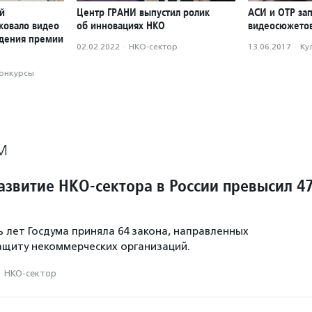
й
Центр ГРАНИ выпустил ролик
АСИ и ОТР за
ковало видео
об инновациях НКО
видеосюжетов
ждения премии
02.02.2022
·
НКО-сектор
13.06.2017
·
Ку
конкурсы
М
азвитие НКО-сектора в России превысил 4
ь лет Госдума приняла 64 закона, направленных
ащиту некоммерческих организаций.
·
НКО-сектор