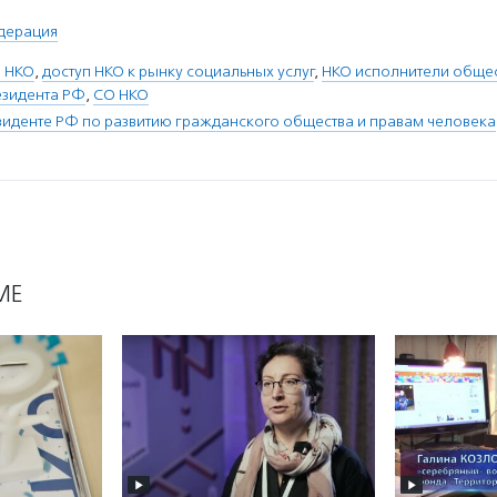
дерация
 НКО
,
доступ НКО к рынку социальных услуг
,
НКО исполнители обще
езидента РФ
,
СО НКО
зиденте РФ по развитию гражданского общества и правам человека
МЕ