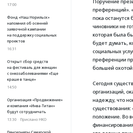
Поручение през
17:00
преференций». 
Фонд «Наш Норильск»
пока останутся 
напомнил об осенней
чиновники не го
заявочной кампании
которая была б
на поддержку социальных
проектов
будет думать, к
16:31
социальных услу
преференции при
Открыт сбор средств
большей охотой
на фестиваль для женщин
с онкозаболеваниями «Еще
краше в танце»
Сегодня сущест
14:50
организаций, ок
надежду, что но
Организация «Продвижение»
и компания «Инва-Титан»
существования: 
будут сотрудничать
положение. Во в
13:30
·
Прислано НКО
финансирования 
Пенсионеры Самарской