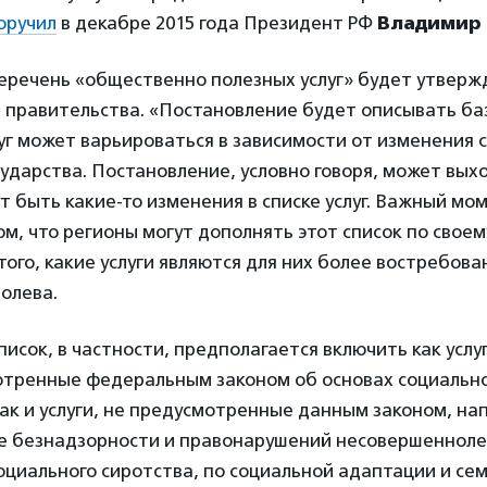
оручил
в декабре 2015 года Президент РФ
Владимир 
речень «общественно полезных услуг» будет утверж
 правительства. «Постановление будет описывать ба
слуг может варьироваться в зависимости от изменения
ударства. Постановление, условно говоря, может вы
гут быть какие-то изменения в списке услуг. Важный мо
ом, что регионы могут дополнять этот список по свое
того, какие услуги являются для них более востребов
полева.
список, в частности, предполагается включить как услу
отренные федеральным законом об основах социальн
ак и услуги, не предусмотренные данным законом, нап
е безнадзорности и правонарушений несовершенноле
оциального сиротства, по социальной адаптации и се