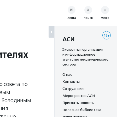
лента
поиск
меню
18+
АСИ
ителях
Экспертная организация
и информационное
агентство некоммерческого
сектора
О нас
Контакты
 совета по
Сотрудники
рвым
Мероприятия АСИ
м Володиным
Прислать новость
ния
Полезная библиотека
твенно
Наши издания