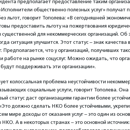
идента предполагает предоставление таким организа
«Исполнители общественно полезных услуг» получат 
без льгот, говорит Тополева: «В сегодняшней экономич
товы предоставить льготу на пожертвования юридичес
ы существенной для некоммерческих организаций. Об
огда ситуация улучшится. Этот статус – знак качества 
г. Предполагается, что у организаций, получивших тако
 работе на рынке соцуслуг. Можно ожидать, что орга
 будут поддерживать эти организации».
вует колоссальная проблема неустойчивости некомме
азывающих социальные услуги, говорит Тополева. Она
вый статус даст организациям гарантии более устойч
«Это должно сделать НКО более устойчивыми, укрепи
сем мире доходы от оказания услуг – это один из осно
НКО. А в некоторых странах – это основной источник»