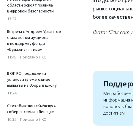
это должно при
области освоят правила
рынке социальных
цифровой безопасности
более качествен
13:27
Встреча с Андреем Ургантом
Фото: flickr.com 
стала лотом аукциона
в поддержку фонда
«Бумажная птица»
11:45
·
Прислано НКО
В ОП РФ предложили
установить ежегодные
Поддерж
выплаты на сборы в школу
11:24
Мы работаем, 
информация и
Стихобиатлон «Км/вслух»
вопросу в бла
соберет семьи в Липецке
достигнем
10:32
·
Прислано НКО