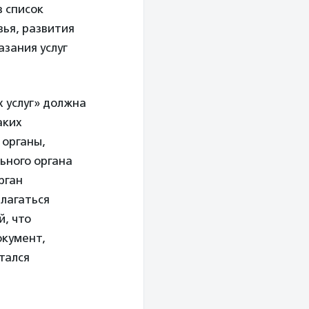
в список
вья, развития
азания услуг
 услуг» должна
аких
 органы,
ьного органа
рган
илагаться
, что
окумент,
тался