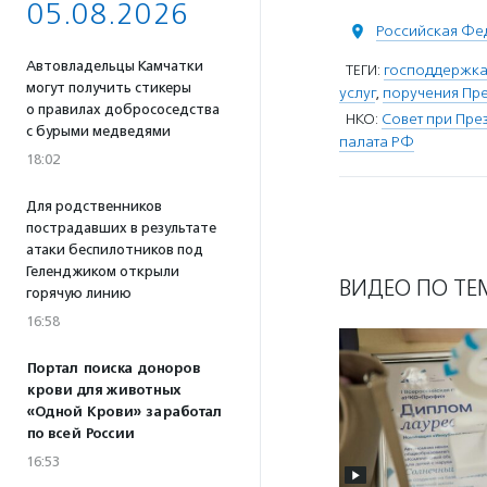
05.08.2026
Российская Фе
Автовладельцы Камчатки
ТЕГИ:
господдержка
могут получить стикеры
услуг
,
поручения Пр
о правилах добрососедства
НКО:
Совет при Пре
с бурыми медведями
палата РФ
18:02
Для родственников
пострадавших в результате
атаки беспилотников под
Геленджиком открыли
ВИДЕО ПО ТЕ
горячую линию
16:58
Портал поиска доноров
крови для животных
«Одной Крови» заработал
по всей России
16:53