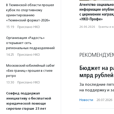
Агентство социально
В Тюменской области прошел
информации опубли
кубок по спортивному
с церемонии награ
ориентированию
«НКО-Профи»
«Тюменский формат-2026»
15:19
·
Прислано НКО
26.06.2026
·
Гранты и 
Организация «Радость»
открывает сеть
региональных подразделений
РЕКОМЕНДУЕ
14:25
·
Прислано НКО
Московский юбилейный забег
Бюджет на р
«Без границ» прошел в стиле
млрд рублей
ретро
13:30
·
Прислано НКО
За последние пят
на поддержку и з
Совфед поддержал
инициативу о бесплатной
Новости
·
20.07.2026
юридической помощи
сиротам старше 23 лет