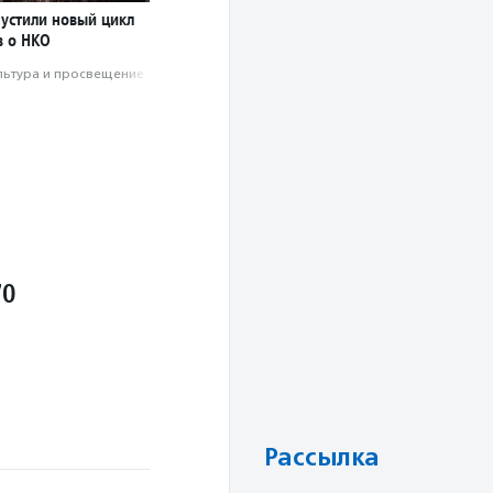
пустили новый цикл
 о НКО
льтура и просвещение
70
Рассылка