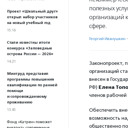
полезных усл
Проект «Школьный друг»
организаций 
открыл набор участников
на новый учебный год
сфере.
15:16
Георгий Иванушкин
Стали известны итоги
конкурса «Заповедные
острова России — 2026»
14:21
Законопроект, 
организаций ста
Минтруд представил
внесен в Госуда
программы повышения
квалификации по ранней
РФ)
Елена Топ
помощи
членов рабочей
и сопровождаемому
проживанию
Обеспечить вне
13:45
возможность на
Фонд «Катрен» поможет
общественно пол
внедрить современные