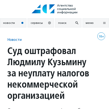
Перейти
к
содержанию
новости
сервисы
поиск
меню
18+
Новости
Суд оштрафовал
Людмилу Кузьмину
за неуплату налогов
некоммерческой
организацией