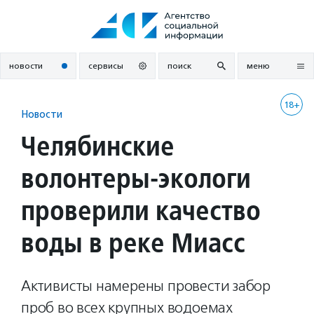
Перейти
к
содержанию
новости
сервисы
поиск
меню
18+
Новости
Челябинские
волонтеры-экологи
проверили качество
воды в реке Миасс
Активисты намерены провести забор
проб во всех крупных водоемах