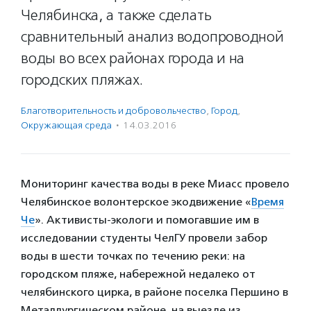
Челябинска, а также сделать
сравнительный анализ водопроводной
воды во всех районах города и на
городских пляжах.
Благотвори­тель­ность и доброволь­чест­во
,
Город
,
Окружающая среда
·
14.03.2016
Мониторинг качества воды в реке Миасс провело
Челябинское волонтерское экодвижение «
Время
Че
». Активисты-экологи и помогавшие им в
исследовании студенты ЧелГУ провели забор
воды в шести точках по течению реки: на
городском пляже, набережной недалеко от
челябинского цирка, в районе поселка Першино в
Металлургическом районе, на выезде из