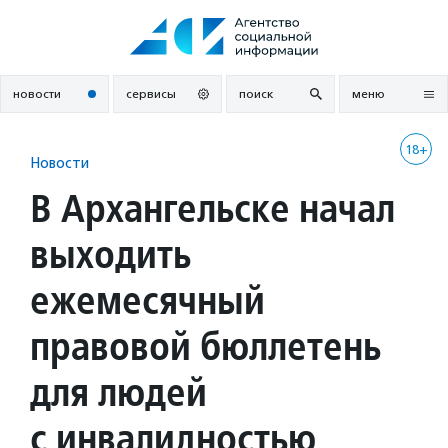
Перейти
к
содержанию
новости
сервисы
поиск
меню
18+
Новости
В Архангельске начал
выходить
ежемесячный
правовой бюллетень
для людей
с инвалидностью