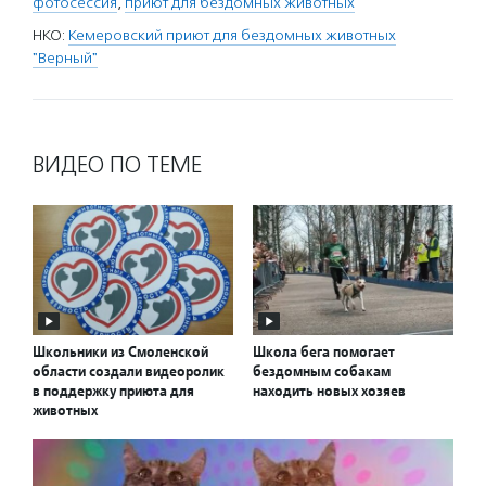
фотосессия
,
приют для бездомных животных
НКО:
Кемеровский приют для бездомных животных
"Верный"
ВИДЕО ПО ТЕМЕ
Школьники из Смоленской
Школа бега помогает
области создали видеоролик
бездомным собакам
в поддержку приюта для
находить новых хозяев
животных