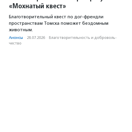
«Мохнатый квест»
Благотворительный квест по дог-френдли
пространствам Томска поможет бездомным
животным.
Анонсы
·
28.07.2026
·
Благотвори­тель­ность и доброволь­
чест­во