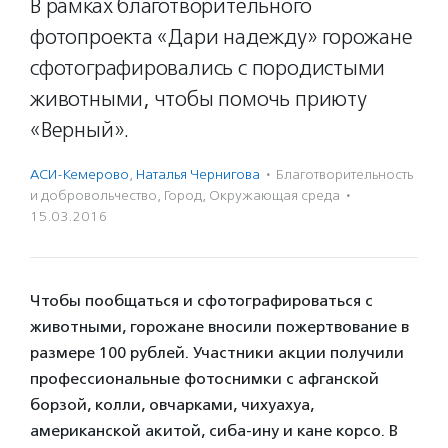
В рамках благотворительного
фотопроекта «Дари надежду» горожане
сфотографировались с породистыми
животными, чтобы помочь приюту
«Верный».
АСИ-Кемерово
,
Наталья Чернигова
·
Благотвори­тель­ность
и доброволь­чест­во
,
Город
,
Окружающая среда
·
15.03.2016
Чтобы пообщаться и сфотографироваться с
животными, горожане вносили пожертвование в
размере 100 рублей. Участники акции получили
профессиональные фотоснимки с афганской
борзой, колли, овчарками, чихуахуа,
американской акитой, сиба-ину и кане корсо. В