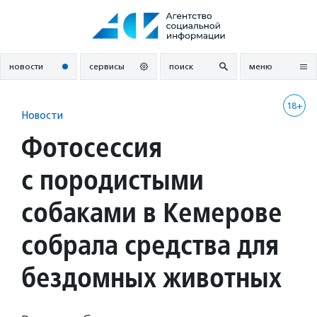
Перейти
к
содержанию
новости
сервисы
поиск
меню
18+
Новости
Фотосессия
с породистыми
собаками в Кемерове
собрала средства для
бездомных животных