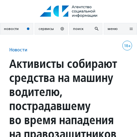
Перейти
к
содержанию
новости
сервисы
поиск
меню
18+
Новости
Активисты собирают
средства на машину
водителю,
пострадавшему
во время нападения
на правозащитников