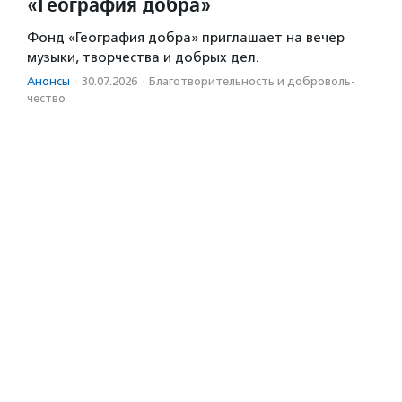
«География добра»
Фонд «География добра» приглашает на вечер
музыки, творчества и добрых дел.
Анонсы
·
30.07.2026
·
Благотвори­тель­ность и доброволь­
чест­во