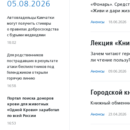
05.08.2026
«Фонарь». Средст
«Живи и дари жиз
Автовладельцы Камчатки
Анонсы
·
18.06.2026
·
могут получить стикеры
о правилах добрососедства
с бурыми медведями
Лекция «Кни
18:02
Зачем читают гер
Для родственников
ли чтение пользу
пострадавших в результате
атаки беспилотников под
Анонсы
·
09.06.2026
·
Геленджиком открыли
горячую линию
16:58
Городской к
Портал поиска доноров
Книжный обменник
крови для животных
«Одной Крови» заработал
Анонсы
·
23.04.2026
·
по всей России
16:53