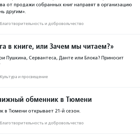
ва от продажи собранных книг направят в организацию
нь другим».
Благотвори­тель­ность и доброволь­чест­во
га в книге, или Зачем мы читаем?»
ои Пушкина, Сервантеса, Данте или Блока? Приносит
?
Культура и просвещение
нижный обменник в Тюмени
 в Тюмени открывает 21-й сезон.
Благотвори­тель­ность и доброволь­чест­во