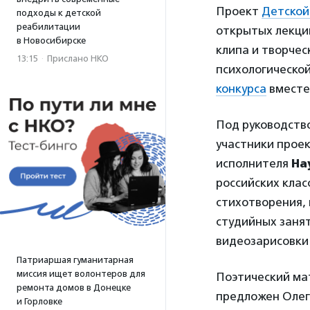
Проект
Детской
подходы к детской
реабилитации
открытых лекций
в Новосибирске
клипа и творчес
13:15
·
Прислано НКО
психологическо
конкурса
вместе
Под руководство
участники проек
исполнителя
На
российских клас
стихотворения, 
студийных занят
видеозарисовки
Патриаршая гуманитарная
миссия ищет волонтеров для
Поэтический ма
ремонта домов в Донецке
предложен Олего
и Горловке