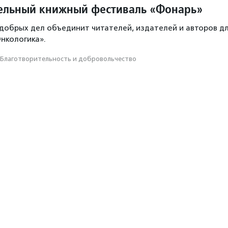
ельный книжный фестиваль «Фонарь»
 добрых дел объединит читателей, издателей и авторов д
нкологика».
Благотвори­тель­ность и доброволь­чест­во