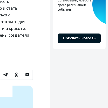
организации, новость,
есен,
пресс-релиз, анонс
о и стать
события.
ься с
 открыть для
ти и красоте,
рены создатели
Прислать новость