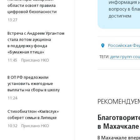
информация и
области освоят правила
вопросу в бла
цифровой безопасности
достигнем
13:27
Встреча с Андреем Ургантом
стала лотом аукциона
Российская Фе
в поддержку фонда
«Бумажная птица»
ТЕГИ:
дети групп со
11:45
·
Прислано НКО
В ОП РФ предложили
установить ежегодные
выплаты на сборы в школу
11:24
РЕКОМЕНДУЕ
Стихобиатлон «Км/вслух»
Благотворит
соберет семьи в Липецке
в Махачкале
10:32
·
Прислано НКО
В Махачкале впе