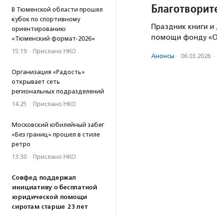
Благотворит
В Тюменской области прошел
кубок по спортивному
Праздник книги и
ориентированию
помощи фонду «О
«Тюменский формат-2026»
15:19
·
Прислано НКО
Анонсы
·
06.03.2026
·
Организация «Радость»
открывает сеть
региональных подразделений
14:25
·
Прислано НКО
Московский юбилейный забег
«Без границ» прошел в стиле
ретро
13:30
·
Прислано НКО
Совфед поддержал
инициативу о бесплатной
юридической помощи
сиротам старше 23 лет