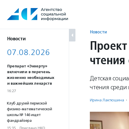
Перейти
к
содержанию
Новости
Новости
Проект
07.08.2026
чтения 
Препарат «Энхерту»
включили в перечень
Детская социа
жизненно необходимых
и важнейших лекарств
чтения среди 
16:27
Ирина Лактюшина
·
Клуб друзей пермской
физико-математической
школы № 146 ищет
фандрайзера
15:35
·
Прислано НКО