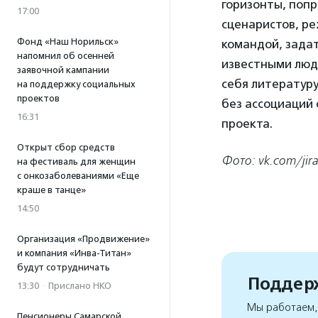
горизонты, попр
17:00
сценаристов, ре
Фонд «Наш Норильск»
командой, задат
напомнил об осенней
известными людь
заявочной кампании
себя литературу
на поддержку социальных
проектов
без ассоциаций
16:31
проекта.
Открыт сбор средств
Фото: vk.com/jira
на фестиваль для женщин
с онкозаболеваниями «Еще
краше в танце»
14:50
Организация «Продвижение»
и компания «Инва-Титан»
будут сотрудничать
Поддерж
13:30
·
Прислано НКО
Мы работаем, 
Пенсионеры Самарской