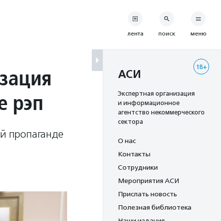
лента
поиск
меню
18+
изация
АСИ
е рэп
Экспертная организация
и информационное
агентство некоммерческого
сектора
ой пропаганде
О нас
Контакты
Сотрудники
Мероприятия АСИ
Прислать новость
Полезная библиотека
Наши издания