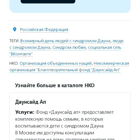
Российская Федерация
ТЕГИ:
Всемирный день людей с синдромом Дауна
,
люди
с синдромом Дауна
,
Синдром любви
,
социальная сеть
"ВКонтакте"
НКО:
Организация объединенных наций
,
Некоммерческая
организация "Благотворительный фонд "Даунсайд Ап"
Узнайте больше в каталоге НКО
Даунсайд Ап
Услуги:
Фонд «Даунсайд ап» предоставляет
комплексную помощь семьям, в которых
воспитываются дети с синдромом Дауна.
В Москве им доступны консультации
специалистов на дому, групповые занятия для