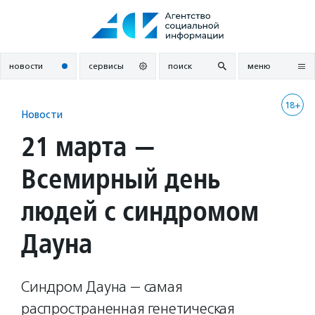
Перейти
к
содержанию
новости
сервисы
поиск
меню
18+
Новости
21 марта —
Всемирный день
людей с синдромом
Дауна
Синдром Дауна — самая
распространенная генетическая