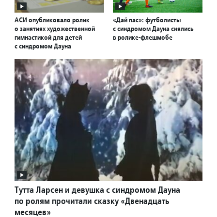
АСИ опубликовало ролик
«Дай пас»: футболисты
о занятиях художественной
с синдромом Дауна снялись
гимнастикой для детей
в ролике-флешмобе
с синдромом Дауна
Тутта Ларсен и девушка с синдромом Дауна
по ролям прочитали сказку «Двенадцать
месяцев»