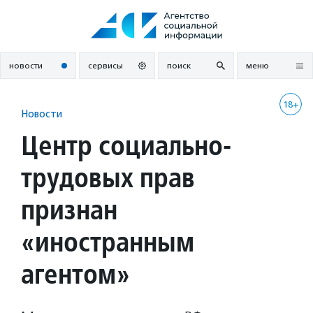
Перейти
к
содержанию
новости
сервисы
поиск
меню
18+
Новости
Центр социально-
трудовых прав
признан
«иностранным
агентом»