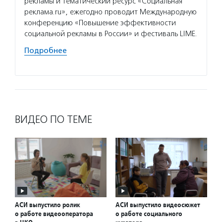
конкур
рекламы и тематический ресурс «Социальная
Федера
реклама.ru», ежегодно проводит Международную
образо
конференцию «Повышение эффективности
учрежд
социальной рекламы в России» и фестиваль LIME.
пробле
Подробнее
Подро
ВИДЕО ПО ТЕМЕ
АСИ выпустило ролик
АСИ выпустило видеосюжет
о работе видеооператора
о работе социального