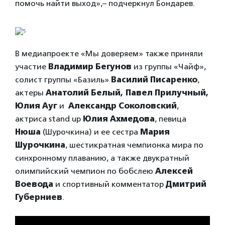
помочь найти выход»,– подчеркнул Бондарев.
В медиапроекте «Мы доверяем» также приняли
участие
Владимир Бегунов
из группы «Чайф»,
солист группы «Базиль»
Василий Писаренко
,
актеры
Анатолий Белый, Павел Прилучный,
Юлия Ауг
и
Александр Соколовский
,
актриса stand up
Юлия Ахмедова
, певица
Нюша
(Шурочкина) и ее сестра
Мария
Шурочкина
, шестикратная чемпионка мира по
синхронному плаванию, а также двукратный
олимпийский чемпион по бобслею
Алексей
Воевода
и
спортивный комментатор
Дмитрий
Губерниев
.