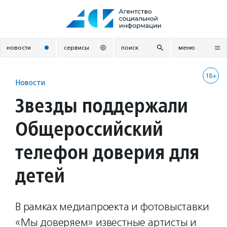
Перейти
к
содержанию
новости
сервисы
поиск
меню
18+
Новости
Звезды поддержали
Общероссийский
телефон доверия для
детей
В рамках медиапроекта и фотовыставки
«Мы доверяем» известные артисты и