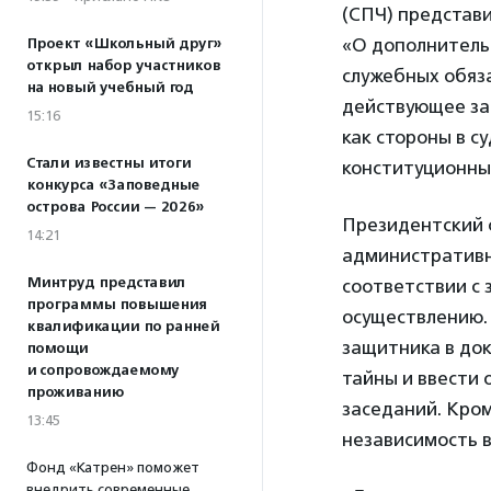
(СПЧ) представ
«О дополнитель
Проект «Школьный друг»
открыл набор участников
служебных обяз
на новый учебный год
действующее за
15:16
как стороны в с
Стали известны итоги
конституционны
конкурса «Заповедные
острова России — 2026»
Президентский с
14:21
административн
Минтруд представил
соответствии с 
программы повышения
осуществлению.
квалификации по ранней
защитника в док
помощи
и сопровождаемому
тайны и ввести
проживанию
заседаний. Кром
13:45
независимость 
Фонд «Катрен» поможет
внедрить современные