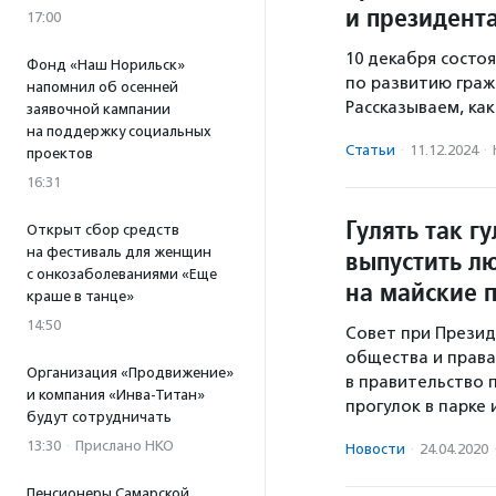
и президент
17:00
10 декабря состо
Фонд «Наш Норильск»
по развитию граж
напомнил об осенней
Рассказываем, ка
заявочной кампании
на поддержку социальных
Статьи
·
11.12.2024
·
проектов
16:31
Гулять так г
Открыт сбор средств
на фестиваль для женщин
выпустить л
с онкозаболеваниями «Еще
на майские 
краше в танце»
14:50
Совет при Презид
общества и права
Организация «Продвижение»
в правительство 
и компания «Инва-Титан»
прогулок в парке
будут сотрудничать
13:30
·
Прислано НКО
Новости
·
24.04.2020
Пенсионеры Самарской