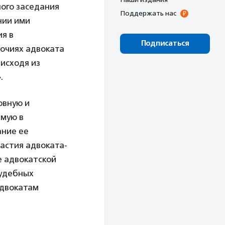
ного заседания
Поддержать нас
нии ими
я в
Подписаться
очиях адвоката
 исходя из
.
овную и
емую в
ание ее
астия адвоката-
е адвокатской
судебных
адвокатам