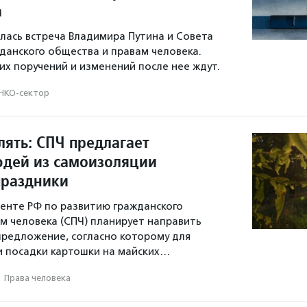
а
ялась встреча Владимира Путина и Совета
данского общества и правам человека.
ких поручений и изменений после нее ждут.
НКО-сектор
улять: СПЧ предлагает
юдей из самоизоляции
праздники
енте РФ по развитию гражданского
м человека (СПЧ) планирует направить
предложение, согласно которому для
 и посадки картошки на майских…
·
Права человека