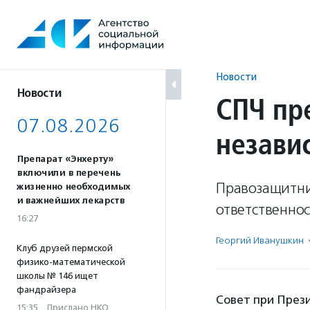
Перейти
к
содержанию
Новости
Новости
СПЧ пр
07.08.2026
незави
Препарат «Энхерту»
включили в перечень
Правозащитник
жизненно необходимых
и важнейших лекарств
ответственнос
16:27
Георгий Иванушкин
Клуб друзей пермской
физико-математической
школы № 146 ищет
фандрайзера
Совет при През
15:35
·
Прислано НКО