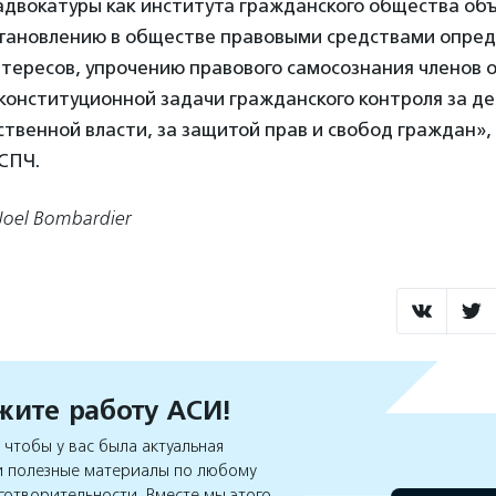
адвокатуры как института гражданского общества об
становлению в обществе правовыми средствами опре
нтересов, упрочению правового самосознания членов 
конституционной задачи гражданского контроля за д
ственной власти, за защитой прав и свобод граждан», 
СПЧ.
Joel Bombardier
ите работу АСИ!
чтобы у вас была актуальная
 полезные материалы по любому
готворительности. Вместе мы этого