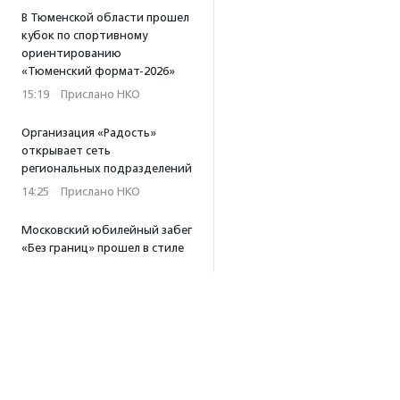
В Тюменской области прошел
кубок по спортивному
ориентированию
«Тюменский формат-2026»
15:19
·
Прислано НКО
Организация «Радость»
открывает сеть
региональных подразделений
14:25
·
Прислано НКО
Московский юбилейный забег
«Без границ» прошел в стиле
ретро
13:30
·
Прислано НКО
Совфед поддержал
инициативу о бесплатной
юридической помощи
сиротам старше 23 лет