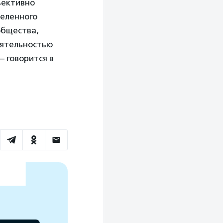
ъективно
деленного
общества,
еятельностью
– говорится в