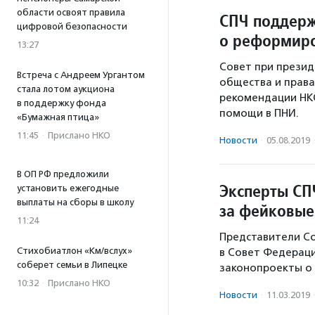
области освоят правила
СПЧ поддер
цифровой безопасности
о реформир
13:27
Совет при презид
Встреча с Андреем Ургантом
общества и права
стала лотом аукциона
рекомендации НКО
в поддержку фонда
помощи в ПНИ.
«Бумажная птица»
11:45
·
Прислано НКО
Новости
·
05.08.2019
В ОП РФ предложили
Эксперты СП
установить ежегодные
выплаты на сборы в школу
за фейковые
11:24
Представители Со
Стихобиатлон «Км/вслух»
в Совет Федерац
соберет семьи в Липецке
законопроекты о 
10:32
·
Прислано НКО
Новости
·
11.03.2019