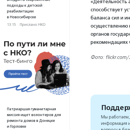
«Деятельность 
подходы к детской
способствует у
реабилитации
в Новосибирске
баланса сил и и
13:15
·
Прислано НКО
осуществлению 
органов государ
рекомендациях 
Фото: flickr.com/
Поддерж
Патриаршая гуманитарная
миссия ищет волонтеров для
Мы работаем, 
ремонта домов в Донецке
информация и
и Горловке
вопросу в бла