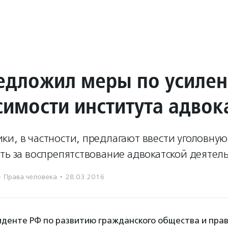
едложил меры по усиле
симости института адвок
и, в частности, предлагают ввести уголовную
ть за воспрепятствование адвокатской деятел
·
Права человека
·
28.03.2016
иденте РФ по развитию гражданского общества и пра