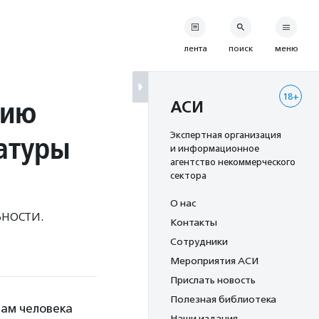
лента
поиск
меню
18+
нию
АСИ
атуры
Экспертная организация
и информационное
агентство некоммерческого
сектора
О нас
ьности.
Контакты
Сотрудники
Мероприятия АСИ
Прислать новость
Полезная библиотека
вам человека
Наши издания