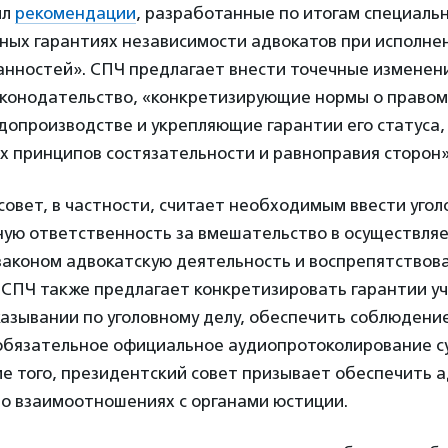
ил
рекомендации
, разработанные по итогам специаль
ных гарантиях независимости адвокатов при исполне
анностей». СПЧ предлагает внести точечные изменени
конодательство, «конкретизирующие нормы о правом
удопроизводстве и укрепляющие гарантии его статуса,
х принципов состязательности и равноправия сторон»
овет, в частности, считает необходимым ввести угол
ую ответственность за вмешательство в осуществля
законом адвокатскую деятельность и воспрепятствов
 СПЧ также предлагает конкретизировать гарантии уч
азывании по уголовному делу, обеспечить соблюдени
 обязательное официальное аудиопротоколирование 
е того, президентский совет призывает обеспечить 
во взаимоотношениях с органами юстиции.