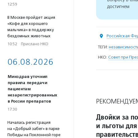
12:59
достигнем
В Москве пройдет акция
«Кофе для хорошего
мальчика» в поддержку
Российская Фе
бездомных животных
10:52
·
Прислано НКО
ТЕГИ:
независимость
НКО:
Совет при Пре
06.08.2026
Минздрав уточнил
правила передачи
пациентам
незарегистрированных
РЕКОМЕНДУЕ
в России препаратов
17:30
Двойки за п
Началась регистрация
и льготы для
на «Добрый забег» в парке
правительст
Победы на Поклонной горе