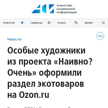
Перейти
к
содержанию
новости
сервисы
поиск
меню
18+
Новости
Особые художники
из проекта «Наивно?
Очень» оформили
раздел экотоваров
на Ozon.ru