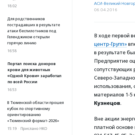
АСИ-Великий Новго
18:02
06.04.2016
Для родственников
пострадавших в результате
атаки беспилотников под
В ходе первой 
Геленджиком открыли
горячую линию
центр-Групп»
вп
16:58
в результате бы
Предприятие оц
Портал поиска доноров
сопутствующих р
крови для животных
«Одной Крови» заработал
Северо-Западном
по всей России
использования,
16:53
материалов 1-5 
Кузнецов
.
В Тюменской области прошел
кубок по спортивному
ориентированию
Вне акции энер
«Тюменский формат-2026»
платной основе п
15:19
·
Прислано НКО