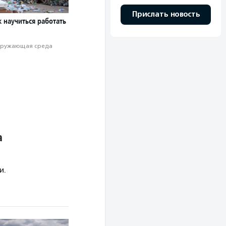
Прислать новость
к научиться работать
ружающая среда
а
и.