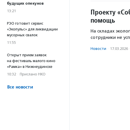
будущих опекунов
Проекту «Со
13:21
помощь
РЭО готовит сервис
«Экопульс» для ликвидации
На складах эколо
мусорных свалок
сотрудники не ус
11:55
Новости
·
17.03.2026
Открыт прием заявок
на фестиваль малого кино
«Рамка» в Нижнеудинске
10:32
·
Прислано НКО
Все новости