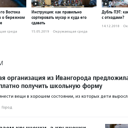
го Востока
Инструкция: как правильно
Дубль ПЭТ: ка
ов о бережном
сортировать мусор и куда его
с отходами?
де
сдавать
14.12.2018
·
Ок
ая среда
15.05.2019
·
Окружающая среда
М
ая организация из Ивангорода предложил
платно получить школьную форму
нести вещи в хорошем состоянии, из которых дети выросл
·
Город
раем крышечки, а крышечки