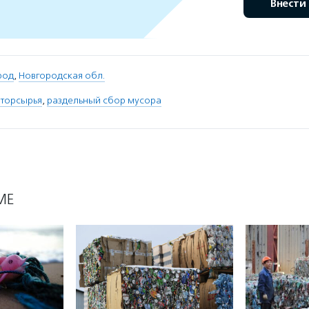
Внести
род
,
Новгородская обл.
вторсырья
,
раздельный сбор мусора
МЕ