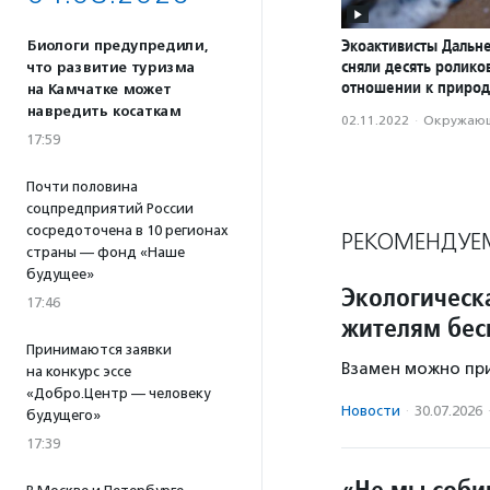
Экоактивисты Дальне
Биологи предупредили,
сняли десять ролик
что развитие туризма
отношении к приро
на Камчатке может
навредить косаткам
02.11.2022
·
Окружающ
17:59
Почти половина
соцпредприятий России
сосредоточена в 10 регионах
РЕКОМЕНДУЕ
страны — фонд «Наше
будущее»
Экологическ
17:46
жителям бес
Принимаются заявки
Взамен можно при
на конкурс эссе
«Добро.Центр — человеку
Новости
·
30.07.2026
будущего»
17:39
«Не мы соби