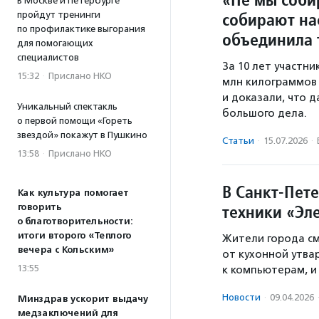
В Москве и Петербурге
собирают на
пройдут тренинги
по профилактике выгорания
объединила 
для помогающих
специалистов
За 10 лет участн
15:32
·
Прислано НКО
млн килограммов 
и доказали, что 
Уникальный спектакль
большого дела.
о первой помощи «Гореть
звездой» покажут в Пушкино
Статьи
·
15.07.2026
·
13:58
·
Прислано НКО
В Санкт-Пете
Как культура помогает
техники «Эл
говорить
о благотворительности:
итоги второго «Теплого
Жители города см
вечера с Кольским»
от кухонной утва
13:55
к компьютерам, и
Новости
·
09.04.2026
Минздрав ускорит выдачу
медзаключений для