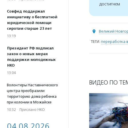
достигнем
Совфед поддержал
инициативу о бесплатной
юридической помощи
сиротам старше 23 лет
Великий Новго
13:19
ТЕГИ:
переработка 
Президент РФ подписал
закон о новых мерах
поддержки молодежных
НКО
13:04
ВИДЕО ПО ТЕ
Волонтеры Наставнического
центра преобразили
территорию дома ребенка
при колонии в Можайске
10:32
·
Прислано НКО
04.08.2026