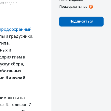
ая среда
·
Поддержать нас
Подписаться
иродоохранный
ы и градусники,
типа.
ных и
едприятием в
услуг сбора,
работанных
нии
Николай
нимаются на
ф. 4; телефон 7-