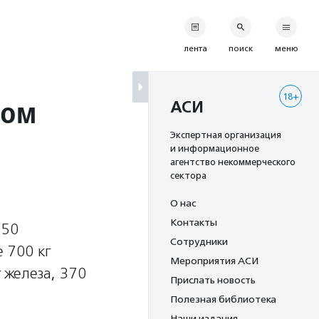
лента
поиск
меню
18+
ком
АСИ
Экспертная организация
и информационное
агентство некоммерческого
сектора
О нас
Контакты
250
Сотрудники
 700 кг
Мероприятия АСИ
г железа, 370
Прислать новость
Полезная библиотека
Наши издания