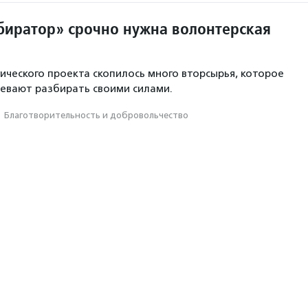
биратор» срочно нужна волонтерская
гического проекта скопилось много вторсырья, которое
певают разбирать своими силами.
·
Благотвори­тель­ность и доброволь­чест­во