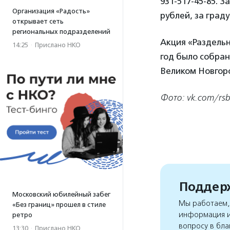
931-517-45-85. 
Организация «Радость»
рублей, за град
открывает сеть
региональных подразделений
Акция «Раздельн
14:25
·
Прислано НКО
год было собран
Великом Новгоро
Фото: vk.com/rs
Поддерж
Московский юбилейный забег
Мы работаем, 
«Без границ» прошел в стиле
информация и
ретро
вопросу в бла
13:30
·
Прислано НКО