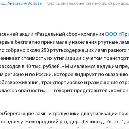
род
,
Анастасия Волова
·
Корпоративная ответственность
,
Окружающ
весенней акции «Раздельный сбор» компания
ООО «Пр
ервые бесплатно принимала у населения ртутные ламп
ло собрано около 250 ртутьсодержащих ламп разного 
енивает стоимость их утилизации с учетом транспорт
асходов в 10 тыс. рублей. «Мы являемся ведущим пр
 регионе и по России, которое лидирует по оказанию 
 обезвреживания, транспортировке и размещения от
классов опасности», — говорит представитель компа
госберегающие ламы и градусники для утилизации при
о адресу: Новгородский р-н, дер. Лешино д. 2в, эт. 1, о