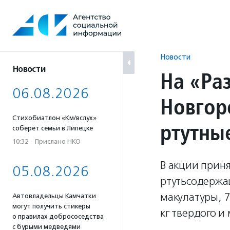
Перейти
к
содержанию
Новости
Новости
На «Ра
06.08.2026
Новгор
Стихобиатлон «Км/вслух»
ртутны
соберет семьи в Липецке
10:32
·
Прислано НКО
В акции приня
05.08.2026
ртутьсодержащ
макулатуры, 7
Автовладельцы Камчатки
могут получить стикеры
кг твердого и 
о правилах добрососедства
с бурыми медведями