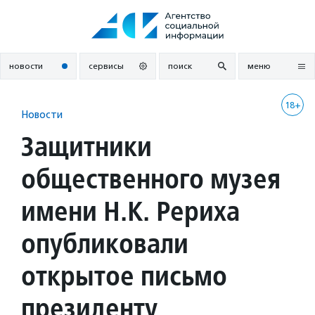
Перейти
к
содержанию
новости
сервисы
поиск
меню
18+
Новости
Защитники
общественного музея
имени Н.К. Рериха
опубликовали
открытое письмо
президенту