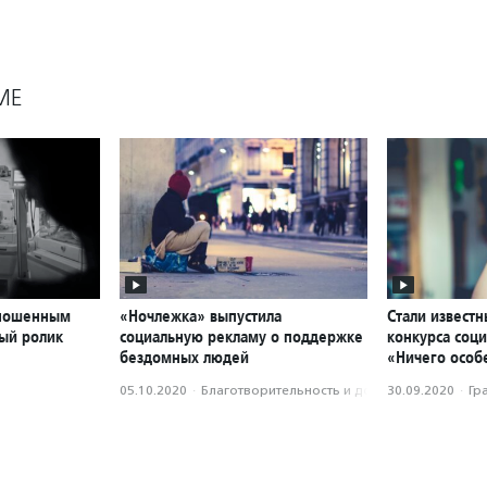
МЕ
ношенным
«Ночлежка» выпустила
Стали извест
ный ролик
социальную рекламу о поддержке
конкурса соц
бездомных людей
«Ничего особ
05.10.2020
·
Благотвори­тель­ность и доброволь­чест­во
30.09.2020
·
Гр