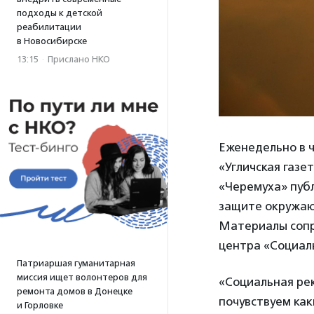
подходы к детской
реабилитации
в Новосибирске
13:15
·
Прислано НКО
Еженедельно в ч
«Угличская газе
«Черемуха» публ
защите окружающ
Материалы сопр
центра «Социаль
Патриаршая гуманитарная
миссия ищет волонтеров для
«Социальная ре
ремонта домов в Донецке
почувствуем как
и Горловке