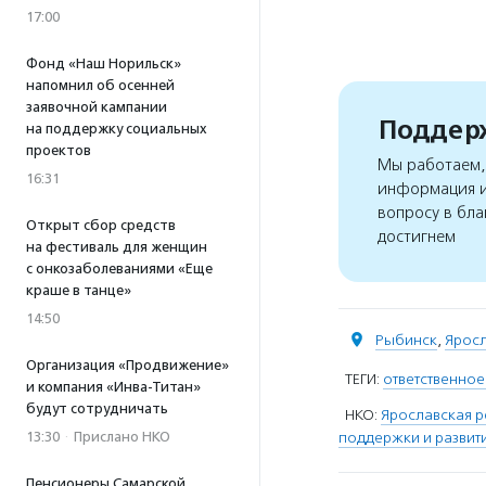
17:00
Фонд «Наш Норильск»
напомнил об осенней
заявочной кампании
Поддерж
на поддержку социальных
проектов
Мы работаем, 
16:31
информация и
вопросу в бла
Открыт сбор средств
достигнем
на фестиваль для женщин
с онкозаболеваниями «Еще
краше в танце»
14:50
Рыбинск
,
Яросл
Организация «Продвижение»
ТЕГИ:
ответственное
и компания «Инва-Титан»
будут сотрудничать
НКО:
Ярославская р
поддержки и развит
13:30
·
Прислано НКО
Пенсионеры Самарской