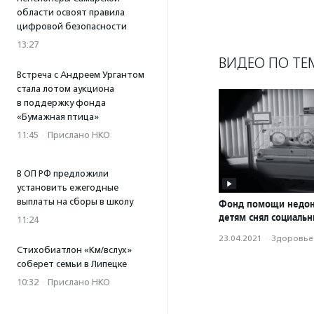
области освоят правила
цифровой безопасности
13:27
ВИДЕО ПО ТЕ
Встреча с Андреем Ургантом
стала лотом аукциона
в поддержку фонда
«Бумажная птица»
11:45
·
Прислано НКО
В ОП РФ предложили
установить ежегодные
выплаты на сборы в школу
Фонд помощи недо
детям снял социаль
11:24
23.04.2021
·
Здоровье
Стихобиатлон «Км/вслух»
соберет семьи в Липецке
10:32
·
Прислано НКО