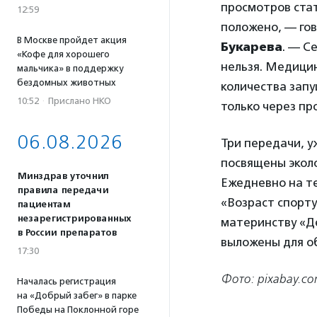
просмотров стат
12:59
положено, — го
В Москве пройдет акция
Букарева
. — С
«Кофе для хорошего
нельзя. Медици
мальчика» в поддержку
бездомных животных
количества зап
10:52
·
Прислано НКО
только через пр
06.08.2026
Три передачи, 
посвящены эколо
Минздрав уточнил
Ежедневно на т
правила передачи
«Возраст спорту
пациентам
незарегистрированных
материнству «Де
в России препаратов
выложены для о
17:30
Фото: pixabay.c
Началась регистрация
на «Добрый забег» в парке
Победы на Поклонной горе