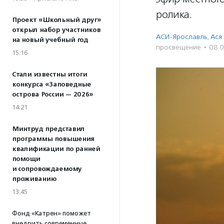
ролика.
Проект «Школьный друг»
открыл набор участников
АСИ-Ярославль
,
Ася
на новый учебный год
просвещение
·
08.
15:16
Стали известны итоги
конкурса «Заповедные
острова России — 2026»
14:21
Минтруд представил
программы повышения
квалификации по ранней
помощи
и сопровождаемому
проживанию
13:45
Фонд «Катрен» поможет
внедрить современные