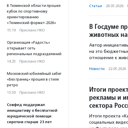
В Тюменской области прошел
Статьи
·
28.05.2026
·
кубок по спортивному
ориентированию
«Тюменский формат-2026»
В Госдуме п
15:19
·
Прислано НКО
животных на
Организация «Радость»
Автор инициативы
открывает сеть
на это бюджетные
региональных подразделений
отношение к живо
14:25
·
Прислано НКО
Новости
·
22.05.2026
Московский юбилейный забег
«Без границ» прошел в стиле
ретро
Итоги проек
13:30
·
Прислано НКО
рекламы и и
сектора Рос
Совфед поддержал
инициативу о бесплатной
Итоги проекта «К
юридической помощи
сиротам старше 23 лет
социальных видео