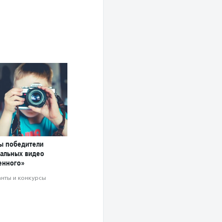
ны победители
иальных видео
енного»
анты и конкурсы