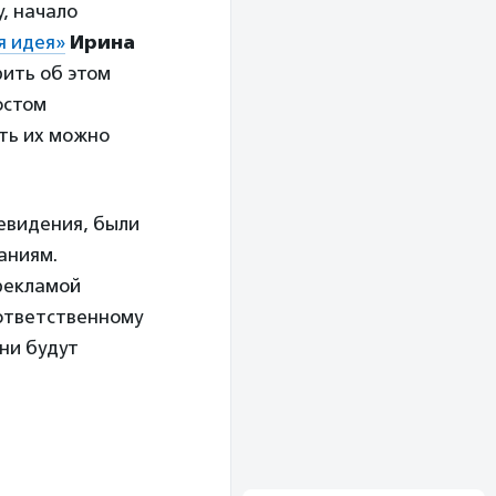
, начало
я идея»
Ирина
рить об этом
остом
ть их можно
евидения, были
аниям.
рекламой
 ответственному
они будут