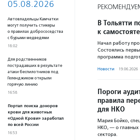
05.08.2026
РЕКОМЕНДУЕ
Автовладельцы Камчатки
В Тольятти 
могут получить стикеры
к самостоят
о правилах добрососедства
с бурыми медведями
Начал работу про
18:02
Состоялись первы
программа подгот
Для родственников
пострадавших в результате
Новости
·
19.06.2026
атаки беспилотников под
Геленджиком открыли
горячую линию
Пороги ауди
16:58
правила пер
Портал поиска доноров
для НКО
крови для животных
«Одной Крови» заработал
Мария Бойко, сп
по всей России
НКО, — о главных
16:53
сектора.