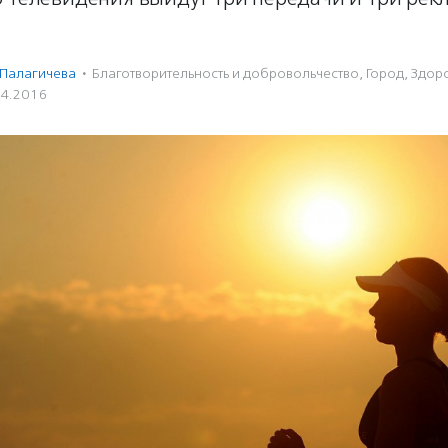
 Палагичева
·
Благотвори­тель­ность и доброволь­чест­во
,
Город
,
Здор
04.2016