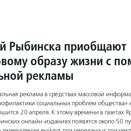
й Рыбинска приобщают
овому образу жизни с п
ьной рекламы
альная реклама в средствах массовой информ
рофилактики социальных проблем общества» н
ршится 20 апреля. К этому времени в газетах 
инских онлайн-изданиях появятся около 50 пу
о телевидения выйдут три передачи и три ре