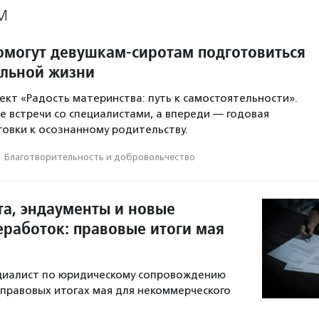
М
помогут девушкам-сиротам подготовиться
ельной жизни
ект «Радость материнства: путь к самостоятельности».
е встречи со специалистами, а впереди — годовая
овки к осознанному родительству.
·
Благотвори­тель­ность и доброволь­чест­во
та, эндаументы и новые
еработок: правовые итоги мая
ециалист по юридическому сопровождению
 правовых итогах мая для некоммерческого