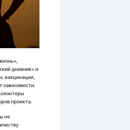
жизнь»,
нский дневник» и
и, вакцинации,
т-зависимости.
волонтеры
оров проекта.
ы не
личеству