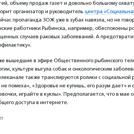
ей, объему продаж газет и довольно большому охвату
ворит организатор и руководитель
центра «Социальна
ейчас пропаганда ЗОЖ уже в зубах навязла, но не гово
нские работники Рыбинска, например, обеспокоены р
ущенных случаев раковых заболеваний. А предотврати
офилактику».
уже вышедшие в эфире Общественного рыбинского тел
гии, культуре выгула собак и онкологическим заболев
елеканале также транслируются ролики с социальной 
 не помеха», «Здоровье не купишь, его разум дает» и
вочки, играйте в куклы». Предполагается, что в мае 
бщего доступа в интернете.
om