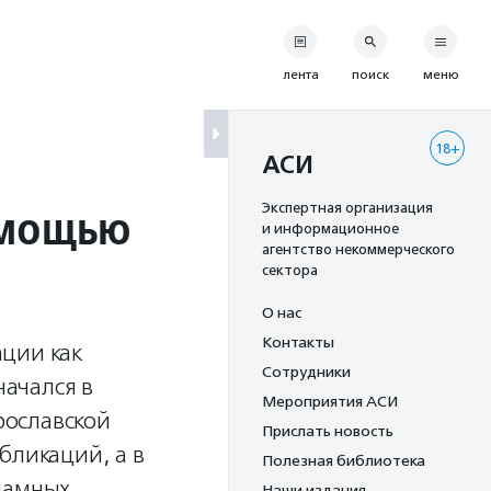
лента
поиск
меню
18+
АСИ
омощью
Экспертная организация
и информационное
агентство некоммерческого
сектора
О нас
Контакты
ации как
Сотрудники
ачался в
Мероприятия АСИ
Ярославской
Прислать новость
бликаций, а в
Полезная библиотека
кламных
Наши издания