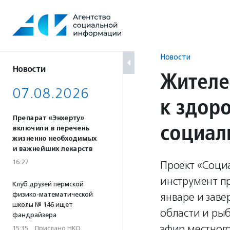
Перейти
к
содержанию
Новости
Новости
Жителе
07.08.2026
к здор
Препарат «Энхерту»
социал
включили в перечень
жизненно необходимых
и важнейших лекарств
16:27
Проект «Соци
инструмент п
Клуб друзей пермской
физико-математической
январе и заве
школы № 146 ищет
области и рыб
фандрайзера
эфир местног
15:35
·
Прислано НКО