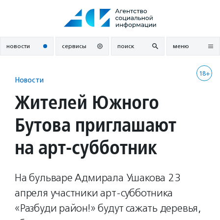
Перейти
к
содержанию
новости
сервисы
поиск
меню
18+
Новости
Жителей Южного
Бутова приглашают
на арт-субботник
На бульваре Адмирала Ушакова 23
апреля участники арт-субботника
«Разбуди район!» будут сажать деревья,