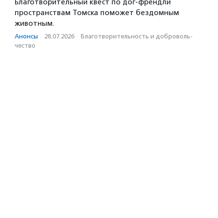
Благотворительный квест по дог-френдли
пространствам Томска поможет бездомным
животным.
Анонсы
·
28.07.2026
·
Благотвори­тель­ность и доброволь­
чест­во