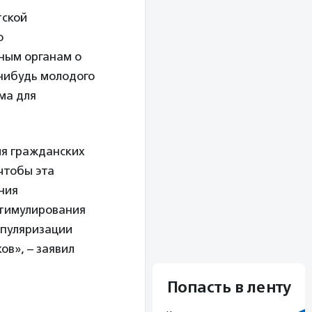
тской
о
ным органам о
нибудь молодого
ма для
ия гражданских
чтобы эта
ния
стимулирования
опуляризации
в», – заявил
Попасть в ленту