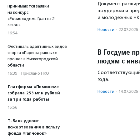
Документ расширя
Принимаются заявки
поддержки и пред
на конкурс
и молодежных НК
«Росмолодежь.Гранты 2
сезон»
Новости
·
22.07.2026
16:54
Фестиваль адаптивных видов
В Госдуме п
спорта «Пари на равных»
людям с инв
прошел в Нижегородской
области
Соответствующий 
16:39
·
Прислано НКО
года.
Платформа «Поможем»
Новости
·
14.07.2026
собрала 253 млн рублей
за три года работы
15:56
Т-Банк удвоит
пожертвования в пользу
фонда «Галчонок»