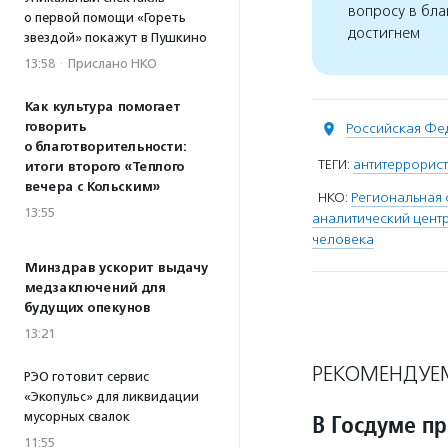
вопросу в бла
о первой помощи «Гореть
достигнем
звездой» покажут в Пушкино
13:58
·
Прислано НКО
Как культура помогает
говорить
Российская Фе
о благотворительности:
ТЕГИ:
антитеррорис
итоги второго «Теплого
вечера с Кольским»
НКО:
Региональная
13:55
аналитический центр
человека
Минздрав ускорит выдачу
медзаключений для
будущих опекунов
13:21
РЕКОМЕНДУЕ
РЭО готовит сервис
«Экопульс» для ликвидации
мусорных свалок
В Госдуме п
11:55