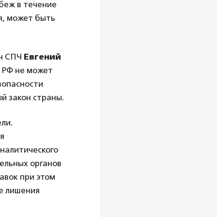
беж в течение
я, может быть
ен СПЧ
Евгений
н РФ не может
зопасности
ый закон страны.
ли.
я
налитического
тельных органов
авок при этом
е лишения