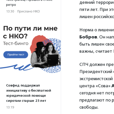
деяний террори
ретро
пяти лет. При э
13:30
·
Прислано НКО
лишен российско
Норма о лишени
Бобров
. Он на
быть лишен свое
важны, считает 
СПЧ должен пре
Президентский 
экстремистской
центра «Сова»
Совфед поддержал
инициативу о бесплатной
сегодня нет пот
юридической помощи
предлагают по 
сиротам старше 23 лет
свободы.
13:19