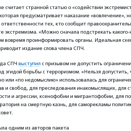
е считает странной статью о «содействии экстремис
которая предусматривает наказание «вовлечение», н
 ответственности тех, кто сообщит правоохранитель
те экстремизма. «Можно сначала подстрекать какого-
том вовремя проинформировать органы. Идеальная схе
приводит издание слова члена СПЧ.
ода СПЧ
выступил
с призывом не допустить ограничен
од эгидой борьбы с терроризмом. «Нельзя допустить, 
но или «по недомыслию» использовалась для ограниче
в и свобод, для преследования инакомыслящих, для 
сти и агрессии, ксенофобии и мигрантофобии, для п
атория на смертную казнь, для саморекламы политико
овет.
ыла одним из авторов пакета