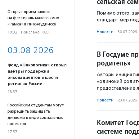
сельская сем
Открыт прием заявок
Помимо этого, з
на фестиваль малого кино
стандарт мер под
«Рамка» в Нижнеудинске
Новости
·
30.07.2026
10:32
·
Прислано НКО
03.08.2026
В Госдуме п
родитель»
Фонд «Онкологика» открыл
центры поддержки
Авторы инициати
онкопациентов в шести
«одинокий родите
регионах России
предоставление л
18:37
Новости
·
23.07.2026
Российским студентам могут
разрешить защищать
дипломы в виде социальных
Комитет Гос
проектов
системе по
17:57