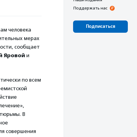
Поддержать нас
Подписаться
вам человека
ительных мерах
ости, сообщает
й Яровой
и
тически по всем
ремистской
ействие
лечение»,
 тюрьмы. В
ное
ля совершения