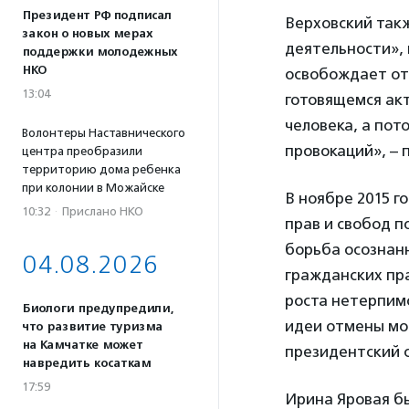
Президент РФ подписал
Верховский такж
закон о новых мерах
деятельности», 
поддержки молодежных
НКО
освобождает от
13:04
готовящемся ак
человека, а по
Волонтеры Наставнического
провокаций», – 
центра преобразили
территорию дома ребенка
при колонии в Можайске
В ноябре 2015 г
10:32
·
Прислано НКО
прав и свобод п
борьба осознан
04.08.2026
гражданских пра
роста нетерпимо
Биологи предупредили,
идеи отмены мор
что развитие туризма
на Камчатке может
президентский с
навредить косаткам
17:59
Ирина Яровая б