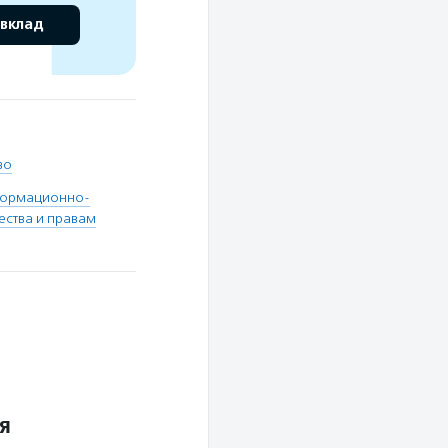
 вклад
во
формационно-
ества и правам
я