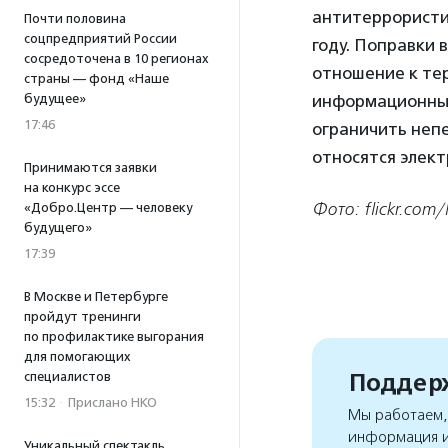
антитеррористи
Почти половина
соцпредприятий России
году. Поправки 
сосредоточена в 10 регионах
отношение к тер
страны — фонд «Наше
будущее»
информационным
17:46
ограничить неп
относятся элек
Принимаются заявки
на конкурс эссе
Фото: flickr.com/
«Добро.Центр — человеку
будущего»
17:39
В Москве и Петербурге
пройдут тренинги
по профилактике выгорания
для помогающих
Поддерж
специалистов
15:32
·
Прислано НКО
Мы работаем, 
информация и
Уникальный спектакль