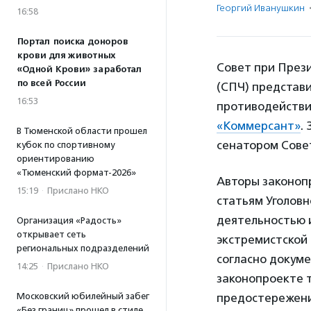
Георгий Иванушкин
16:58
Портал поиска доноров
крови для животных
Совет при През
«Одной Крови» заработал
по всей России
(СПЧ) представ
16:53
противодействи
«Коммерсант»
.
В Тюменской области прошел
сенатором Сов
кубок по спортивному
ориентированию
«Тюменский формат-2026»
Авторы законоп
15:19
·
Прислано НКО
статьям Уголовн
деятельностью 
Организация «Радость»
открывает сеть
экстремистской 
региональных подразделений
согласно докуме
14:25
·
Прислано НКО
законопроекте 
Московский юбилейный забег
предостережени
«Без границ» прошел в стиле