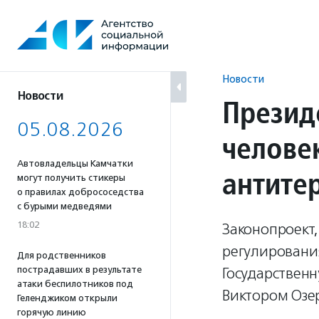
Перейти
к
содержанию
Новости
Новости
Презид
05.08.2026
челове
Автовладельцы Камчатки
антите
могут получить стикеры
о правилах добрососедства
с бурыми медведями
18:02
Законопроект
регулирования
Для родственников
пострадавших в результате
Государствен
атаки беспилотников под
Виктором Озе
Геленджиком открыли
горячую линию