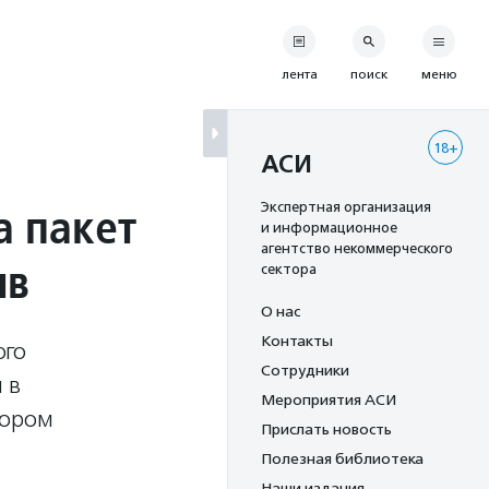
лента
поиск
меню
18+
АСИ
а пакет
Экспертная организация
и информационное
агентство некоммерческого
ив
сектора
О нас
Контакты
ого
Сотрудники
 в
Мероприятия АСИ
тором
Прислать новость
Полезная библиотека
Наши издания