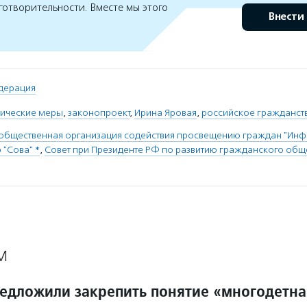
готворительности. Вместе мы этого
Внести
дерация
тические меры
,
законопроект
,
Ирина Яровая
,
российское гражданст
 общественная организация содействия просвещению граждан "Ин
 "Сова" *
,
Совет при Президенте РФ по развитию гражданского общ
М
редложили закрепить понятие «многодетна