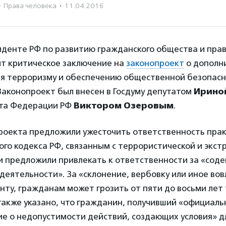
·
Права человека
·
11.04.2016
иденте РФ по развитию гражданского общества и пра
ит критическое заключение на
законопроект
о дополн
я терроризму и обеспечению общественной безопасн
 Законопроект был внесен в Госдуму депутатом
Ирино
ета Федерации РФ
Виктором Озеровы
м
.
роекта предложили ужесточить ответственность прак
ого кодекса РФ, связанным с террористической и экст
и предложили привлекать к ответственности за «сод
деятельности». За «склонение, вербовку или иное вов
нту, гражданам может грозить от пяти до восьми лет
также указано, что гражданин, получивший «официаль
е о недопустимости действий, создающих условия» д