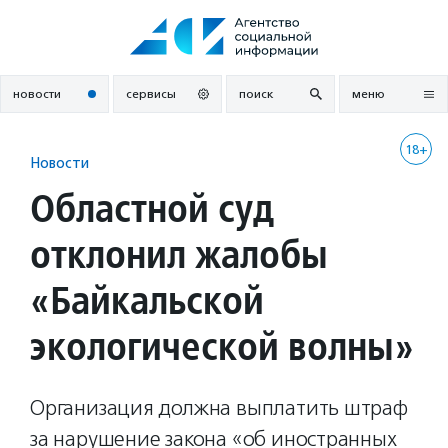
Перейти
к
содержанию
новости
сервисы
поиск
меню
18+
Новости
Областной суд
отклонил жалобы
«Байкальской
экологической волны»
Организация должна выплатить штраф
за нарушение закона «об иностранных