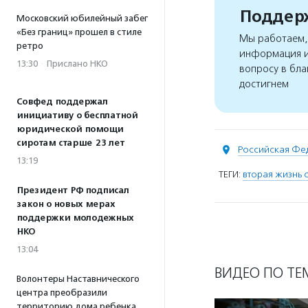
Поддерж
Московский юбилейный забег
«Без границ» прошел в стиле
Мы работаем, 
ретро
информация и
13:30
·
Прислано НКО
вопросу в бла
достигнем
Совфед поддержал
инициативу о бесплатной
юридической помощи
сиротам старше 23 лет
Российская Фе
13:19
ТЕГИ:
вторая жизнь
Президент РФ подписал
закон о новых мерах
поддержки молодежных
НКО
13:04
ВИДЕО ПО ТЕ
Волонтеры Наставнического
центра преобразили
территорию дома ребенка