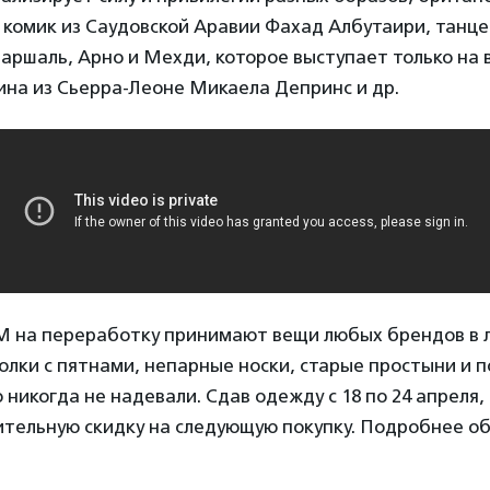
комик из Саудовской Аравии Фахад Албутаири, танце
аршаль, Арно и Мехди, которое выступает только на 
ина из Сьерра-Леоне Микаела Депринс и др.
M на переработку принимают вещи любых брендов в
олки с пятнами, непарные носки, старые простыни и 
 никогда не надевали. Сдав одежду с 18 по 24 апреля,
ительную скидку на следующую покупку. Подробнее о