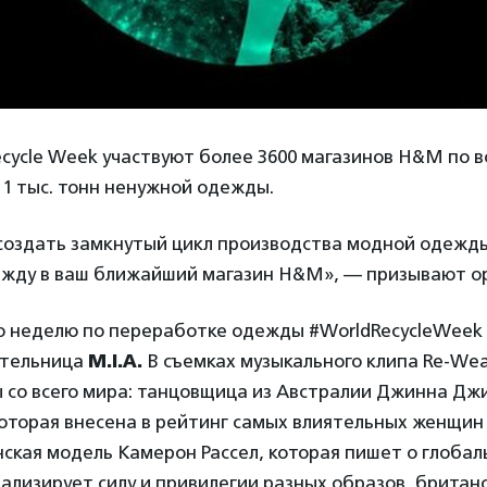
ecycle Week участвуют более 3600 магазинов H&M по в
 1 тыс. тонн ненужной одежды.
создать замкнутый цикл производства модной одежд
жду в ваш ближайший магазин H&M», — призывают о
неделю по переработке одежды #WorldRecycleWeek
ительница
M.I.A.
В съемках музыкального клипа Re-Wea
 со всего мира: танцовщица из Австралии Джинна Джи
которая внесена в рейтинг самых влиятельных женщи
нская модель Камерон Рассел, которая пишет о глоба
ализирует силу и привилегии разных образов, британ