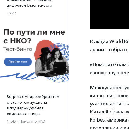
цифровой безопасности
13:27
В акции World R
акции – собрать
«Помогите нам 
изношенную оде
Международную 
хип-хоп исполн
Встреча с Андреем Ургантом
стала лотом аукциона
участие артисты
в поддержку фонда
Китая Яо Чэнь, 
«Бумажная птица»
Forbes, америка
11:45
·
Прислано НКО
потеплении и ан