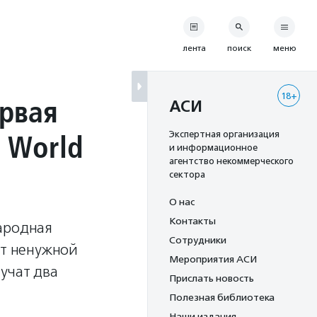
лента
поиск
меню
18+
ервая
АСИ
 World
Экспертная организация
и информационное
агентство некоммерческого
сектора
О нас
Контакты
ародная
Сотрудники
ет ненужной
Мероприятия АСИ
учат два
Прислать новость
Полезная библиотека
Наши издания