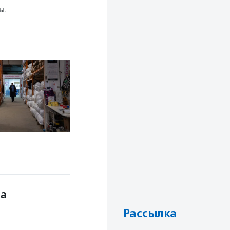
ы.
ла
Рассылка