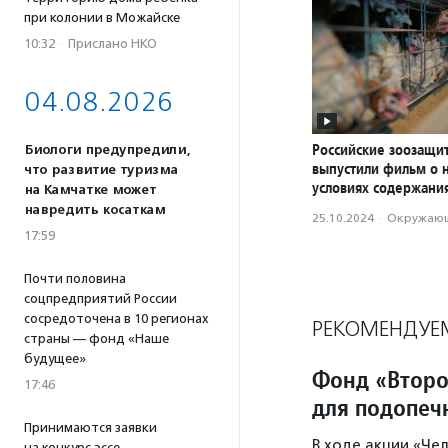
при колонии в Можайске
10:32
·
Прислано НКО
04.08.2026
Российские зоозащи
Биологи предупредили,
выпустили фильм о 
что развитие туризма
условиях содержани
на Камчатке может
навредить косаткам
25.10.2024
·
Окружающ
17:59
Почти половина
соцпредприятий России
сосредоточена в 10 регионах
РЕКОМЕНДУЕ
страны — фонд «Наше
будущее»
Фонд «Второ
17:46
для подопеч
Принимаются заявки
В ходе акции «Че
на конкурс эссе