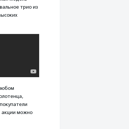
вальное трио из
высоких
 любом
полотенца,
 покупатели
б акции можно