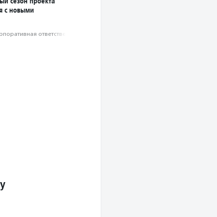
ый сезон проекта
я с новыми
рпоративная ответственность
у