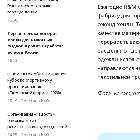
Геленджиком открыли
Ежегодно H&M с
горячую линию
фабрику для сор
16:58
секонд-хенды. Т
качестве матер
Портал поиска доноров
крови для животных
перерабатывают
«Одной Крови» заработал
расщепляют до 
по всей России
одежды использ
16:53
направляются н
В Тюменской области прошел
текстильной пр
кубок по спортивному
ориентированию
Фото: vk.com/hm
«Тюменский формат-2026»
15:19
·
Прислано НКО
Организация «Радость»
открывает сеть
региональных подразделений
14:25
·
Прислано НКО