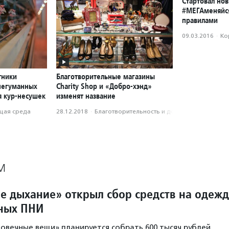
Стартовал нов
#МЕГАменяйс
правилами
09.03.2016
·
Ко
тники
Благотворительные магазины
негуманных
Charity Shop и «Добро-хэнд»
я кур-несушек
изменят название
ая среда
28.12.2018
·
Благотвори­тель­ность и доброволь­чест­во
М
е дыхание» открыл сбор средств на одежд
ных ПНИ
ловечные вещи» планируется собрать 600 тысяч рублей,