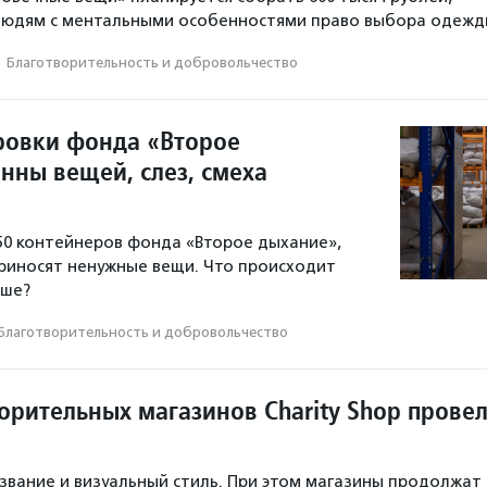
людям с ментальными особенностями право выбора одежд
·
Благотвори­тель­ность и доброволь­чест­во
ровки фонда «Второе
нны вещей, слез, смеха
50 контейнеров фонда «Второе дыхание»,
риносят ненужные вещи. Что происходит
ьше?
Благотвори­тель­ность и доброволь­чест­во
орительных магазинов Charity Shop прове
звание и визуальный стиль. При этом магазины продолжат