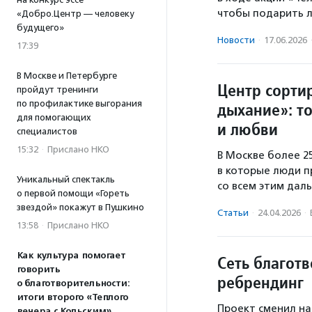
чтобы подарить 
«Добро.Центр — человеку
будущего»
Новости
·
17.06.2026
17:39
В Москве и Петербурге
Центр сорти
пройдут тренинги
по профилактике выгорания
дыхание»: то
для помогающих
и любви
специалистов
15:32
·
Прислано НКО
В Москве более 2
в которые люди п
Уникальный спектакль
со всем этим дал
о первой помощи «Гореть
звездой» покажут в Пушкино
Статьи
·
24.04.2026
·
13:58
·
Прислано НКО
Как культура помогает
Сеть благотв
говорить
ребрендинг
о благотворительности:
итоги второго «Теплого
Проект сменил на
вечера с Кольским»