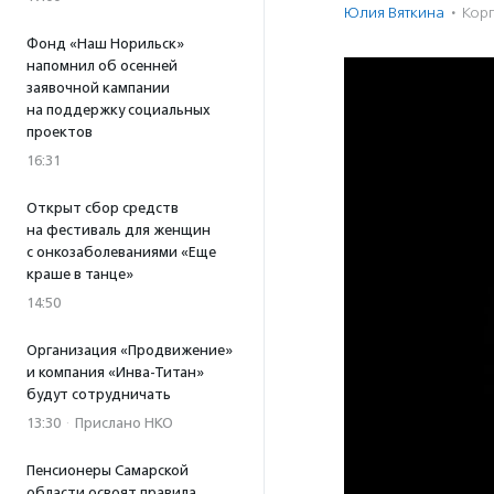
Юлия Вяткина
·
Корп
Фонд «Наш Норильск»
напомнил об осенней
заявочной кампании
на поддержку социальных
проектов
16:31
Открыт сбор средств
на фестиваль для женщин
с онкозаболеваниями «Еще
краше в танце»
14:50
Организация «Продвижение»
и компания «Инва-Титан»
будут сотрудничать
13:30
·
Прислано НКО
Пенсионеры Самарской
области освоят правила