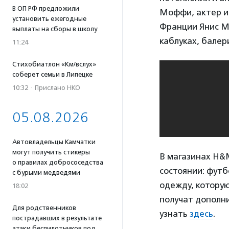
В ОП РФ предложили
Моффи, актер и 
установить ежегодные
Франции Янис М
выплаты на сборы в школу
каблуках, балер
11:24
Стихобиатлон «Км/вслух»
соберет семьи в Липецке
10:32
·
Прислано НКО
05.08.2026
Автовладельцы Камчатки
могут получить стикеры
В магазинах H&
о правилах добрососедства
состоянии: футб
с бурыми медведями
одежду, которую
18:02
получат дополн
Для родственников
узнать
здесь
.
пострадавших в результате
атаки беспилотников под