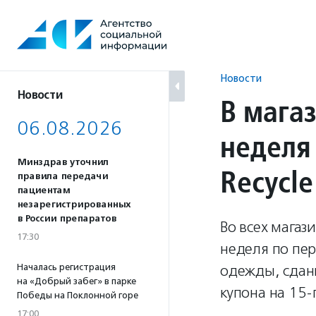
Перейти
к
содержанию
Новости
Новости
В мага
06.08.2026
неделя
Минздрав уточнил
Recycl
правила передачи
пациентам
незарегистрированных
в России препаратов
Во всех мага
17:30
неделя по пер
Началась регистрация
одежды, сданн
на «Добрый забег» в парке
купона на 15-
Победы на Поклонной горе
17:00