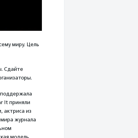
сему миру. Цель
ы. Сдайте
рганизаторы.
 поддержала
r It приняли
, актриса из
н мира журнала
льном
ская модель