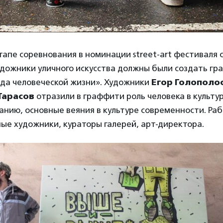
апе соревнования в номинации street-art фестиваля 
удожники уличного искусства должны были создать гр
еда человеческой жизни». Художники
Егор Голополо
Тарасов
отразили в граффити роль человека в культур
анию, основные веяния в культуре современности. Ра
ые художники, кураторы галерей, арт-директора.