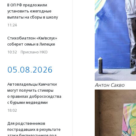
В ОП РФ предложили
установить ежегодные
выплаты на сборы в школу
11:24
Стихобиатлон «Км/вслух»
соберет семьи в Липецке
10:32
·
Прислано НКО
05.08.2026
Автовладельцы Камчатки
Антон Сакво
могут получить стикеры
о правилах добрососедства
с бурыми медведями
18:02
Для родственников
пострадавших в результате
атаки беспилотников под