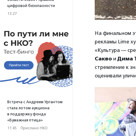
цифровой безопасности
13:27
На финальном эт
рекламы Lime х
«Культура — ср
Сакво
и
Дима 
стремление к зн
оценивали уличн
Встреча с Андреем Ургантом
стала лотом аукциона
в поддержку фонда
«Бумажная птица»
11:45
·
Прислано НКО