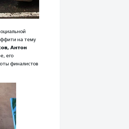
социальной
аффити на тему
сов, Антон
е, его
боты финалистов