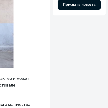
Прислать новость
рактер и может
стивале
шого количества