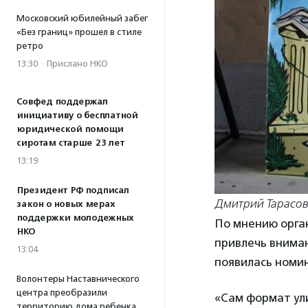
Московский юбилейный забег
«Без границ» прошел в стиле
ретро
13:30
·
Прислано НКО
Совфед поддержал
инициативу о бесплатной
юридической помощи
сиротам старше 23 лет
13:19
Президент РФ подписал
Дмитрий Тарасов
закон о новых мерах
поддержки молодежных
По мнению орга
НКО
привлечь внима
13:04
появилась номин
Волонтеры Наставнического
центра преобразили
«Сам формат ули
территорию дома ребенка