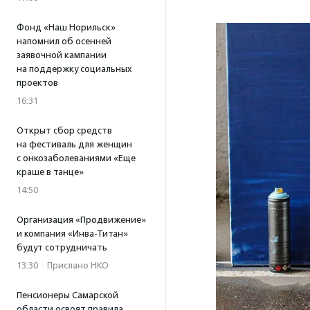
Фонд «Наш Норильск»
напомнил об осенней
заявочной кампании
на поддержку социальных
проектов
16:31
Открыт сбор средств
на фестиваль для женщин
с онкозаболеваниями «Еще
краше в танце»
14:50
Организация «Продвижение»
и компания «Инва-Титан»
будут сотрудничать
13:30
·
Прислано НКО
Пенсионеры Самарской
области освоят правила