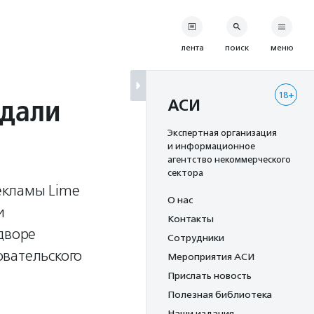
лента
поиск
меню
18+
здали
АСИ
Экспертная организация
и информационное
агентство некоммерческого
сектора
екламы Lime
О нас
и
Контакты
дворе
Сотрудники
овательского
Мероприятия АСИ
Прислать новость
Полезная библиотека
Наши издания