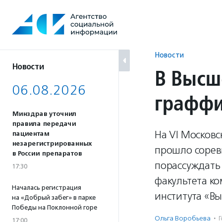
Перейти
к
содержанию
Новости
Новости
В Высш
06.08.2026
граффи
Минздрав уточнил
правила передачи
На VI Москов
пациентам
незарегистрированных
прошло сорев
в России препаратов
порассуждать 
17:30
факультета к
Началась регистрация
института «В
на «Добрый забег» в парке
Победы на Поклонной горе
Ольга Воробьева
·
17:00