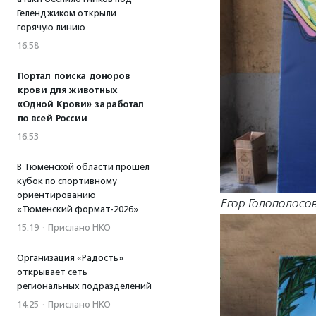
Геленджиком открыли
горячую линию
16:58
Портал поиска доноров
крови для животных
«Одной Крови» заработал
по всей России
16:53
В Тюменской области прошел
кубок по спортивному
ориентированию
Егор Голополосо
«Тюменский формат-2026»
15:19
·
Прислано НКО
Организация «Радость»
открывает сеть
региональных подразделений
14:25
·
Прислано НКО