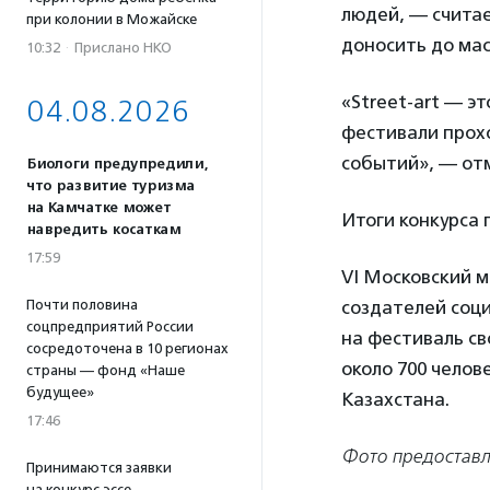
людей, — считае
при колонии в Можайске
доносить до ма
10:32
·
Прислано НКО
«Street-art — э
04.08.2026
фестивали прохо
событий», — от
Биологи предупредили,
что развитие туризма
на Камчатке может
Итоги конкурса 
навредить косаткам
17:59
VI Московский 
Почти половина
создателей соц
соцпредприятий России
на фестиваль св
сосредоточена в 10 регионах
около 700 челов
страны — фонд «Наше
будущее»
Казахстана.
17:46
Фото предоставл
Принимаются заявки
на конкурс эссе