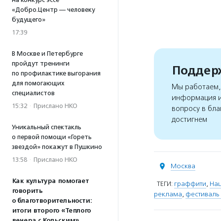
«Добро.Центр — человеку
будущего»
17:39
В Москве и Петербурге
пройдут тренинги
Поддерж
по профилактике выгорания
для помогающих
Мы работаем, 
специалистов
информация и
15:32
·
Прислано НКО
вопросу в бла
достигнем
Уникальный спектакль
о первой помощи «Гореть
звездой» покажут в Пушкино
13:58
·
Прислано НКО
Москва
Как культура помогает
ТЕГИ:
граффити
,
Нац
говорить
реклама
,
фестиваль
о благотворительности:
итоги второго «Теплого
вечера с Кольским»