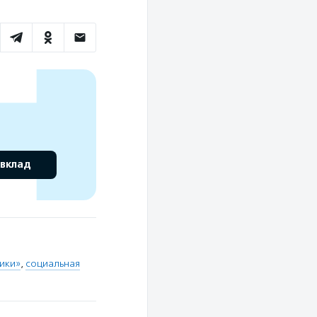
 вклад
ики»
,
социальная