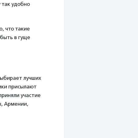
у так удобно
о, что такие
быть в гуще
выбирает лучших
ики присылают
 приняли участие
ы, Армении,