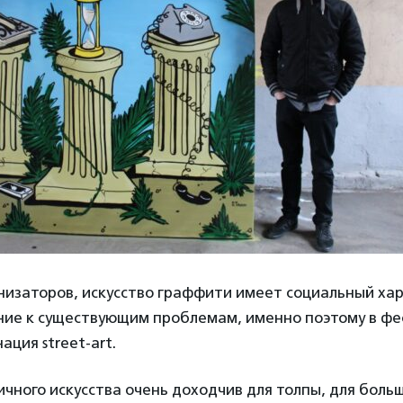
низаторов, искусство граффити имеет социальный ха
ние к существующим проблемам, именно поэтому в фе
ация street-art.
чного искусства очень доходчив для толпы, для боль