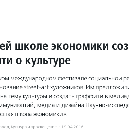
ей школе экономики со
ти о культуре
ском международном фестивале социальной р
нование street-art художников. Им предложил
на тему культуры и создать граффити в медиа
оммуникаций, медиа и дизайна Научно-исслед
ысшая школа экономики».
Город
,
Культура и просвещение
·
19.04.2016