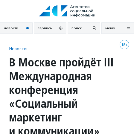
Перейти
к
содержанию
новости
сервисы
поиск
меню
18+
Новости
В Москве пройдёт III
Международная
конференция
«Социальный
маркетинг
и коммуникации»