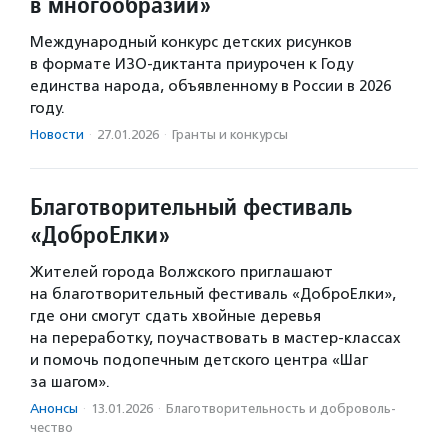
в многообразии»
Международный конкурс детских рисунков
в формате ИЗО-диктанта приурочен к Году
единства народа, объявленному в России в 2026
году.
Новости
·
27.01.2026
·
Гранты и конкурсы
Благотворительный фестиваль
«ДоброЕлки»
Жителей города Волжского приглашают
на благотворительный фестиваль «ДоброЕлки»,
где они смогут сдать хвойные деревья
на переработку, поучаствовать в мастер-классах
и помочь подопечным детского центра «Шаг
за шагом».
Анонсы
·
13.01.2026
·
Благотвори­тель­ность и доброволь­
чест­во