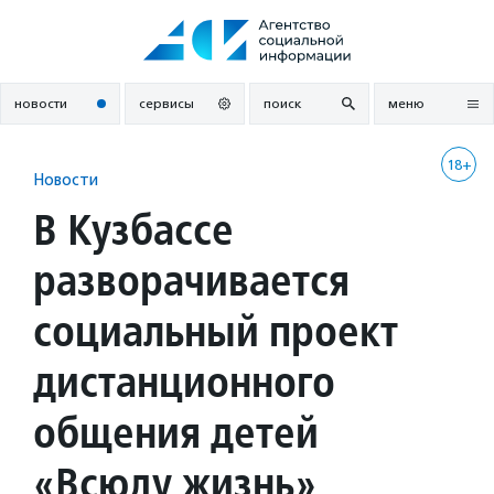
Перейти
к
содержанию
новости
сервисы
поиск
меню
18+
Новости
В Кузбассе
разворачивается
социальный проект
дистанционного
общения детей
«Всюду жизнь»