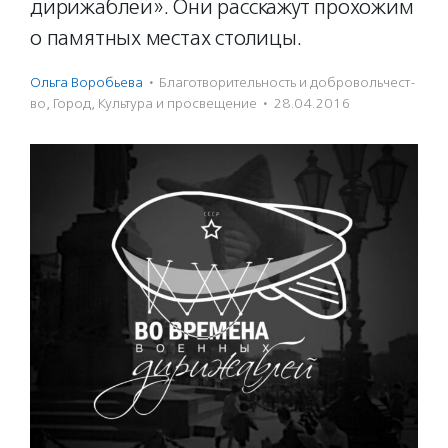
дирижаблей». Они расскажут прохожим
о памятных местах столицы.
Ольга Воробьева
·
Благотвори­тель­ность и доброволь­чест­
во
,
Город
,
Культура и просвещение
·
28.04.2016