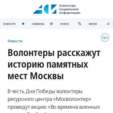
Перейти
к
содержанию
новости
сервисы
поиск
меню
18+
Новости
Волонтеры расскажут
историю памятных
мест Москвы
В честь Дня Победы волонтеры
ресурсного центра «Мосволонтер»
проведут акцию «Во времена военных