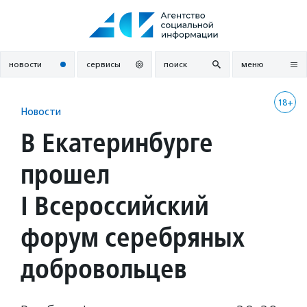
Перейти
к
содержанию
новости
сервисы
поиск
меню
18+
Новости
В Екатеринбурге
прошел
I Всероссийский
форум серебряных
добровольцев