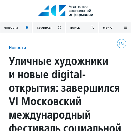
Перейти
к
содержанию
новости
сервисы
поиск
меню
18+
Новости
Уличные художники
и новые digital-
открытия: завершился
VI Московский
международный
фестиваль социальной